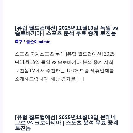
[유럽 월드컵예선] 2025년11월18일 독일 vs
슬로바키아 | 스포츠 분석 무료 중계 토친놈
축구
/ 글쓴이
admin
스포츠 중계스포츠 분석 [유럽 월드컵예선] 2025
년11월18일 독일 vs 슬로바키아 분석 중계 저희
토친놈TV에서 추천하는 100% 보증 제휴업체를
소개해드립니다. 해당 경기를 […]
[유럽 월드컵예선] 2025년11월18일 몬테네
그로 vs 크로아티아 | 스포츠 분석 무료 중계
토친놈