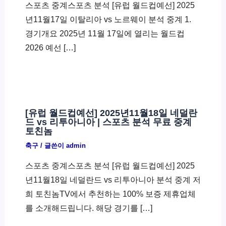
스포츠 중계스포츠 분석 [유럽 월드컵예선] 2025
년11월17일 이탈리아 vs 노르웨이 분석 중계 1.
경기개요 2025년 11월 17일에 열리는 월드컵
2026 예선 […]
[유럽 월드컵예선] 2025년11월18일 네덜란
드 vs 리투아니아 | 스포츠 분석 무료 중계
토친놈
축구
/ 글쓴이
admin
스포츠 중계스포츠 분석 [유럽 월드컵예선] 2025
년11월18일 네덜란드 vs 리투아니아 분석 중계 저
희 토친놈TV에서 추천하는 100% 보증 제휴업체
를 소개해드립니다. 해당 경기를 […]