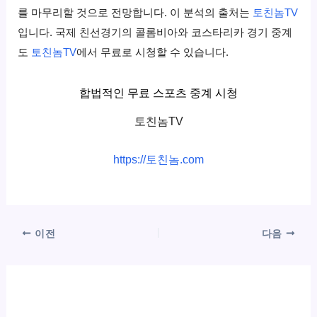
를 마무리할 것으로 전망합니다. 이 분석의 출처는
토친놈TV
입니다. 국제 친선경기의 콜롬비아와 코스타리카 경기 중계
도
토친놈TV
에서 무료로 시청할 수 있습니다.
합법적인 무료 스포츠 중계 시청
토친놈TV
https://토친놈.com
이전
다음