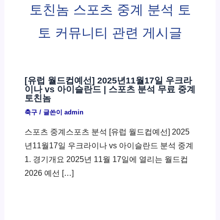
토친놈 스포츠 중계 분석 토
토 커뮤니티 관련 게시글
[유럽 월드컵예선] 2025년11월17일 우크라
이나 vs 아이슬란드 | 스포츠 분석 무료 중계
토친놈
축구
/ 글쓴이
admin
스포츠 중계스포츠 분석 [유럽 월드컵예선] 2025
년11월17일 우크라이나 vs 아이슬란드 분석 중계
1. 경기개요 2025년 11월 17일에 열리는 월드컵
2026 예선 […]