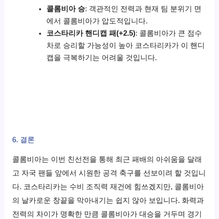
콜롬비아 승
: 객관적인 전력과 현재 팀 분위기 면
에서 콜롬비아가 압도적입니다.
코스타리카 핸디캡 패(+2.5)
: 콜롬비아가 큰 점수
차로 승리할 가능성이 높아 코스타리카가 이 핸디
캡을 극복하기는 어려울 것입니다.
6. 결론
콜롬비아는 이번 친선전을 통해 최근 패배의 아쉬움을 달래
고 자국 팬들 앞에서 시원한 공격 축구를 선보이려 할 것입니
다. 코스타리카는 수비 조직력 재건에 힘쓰겠지만, 콜롬비아
의 날카로운 창끝을 막아내기는 쉽지 않아 보입니다. 화력과
전력의 차이가 명확한 만큼 콜롬비아가 대승을 거두며 경기