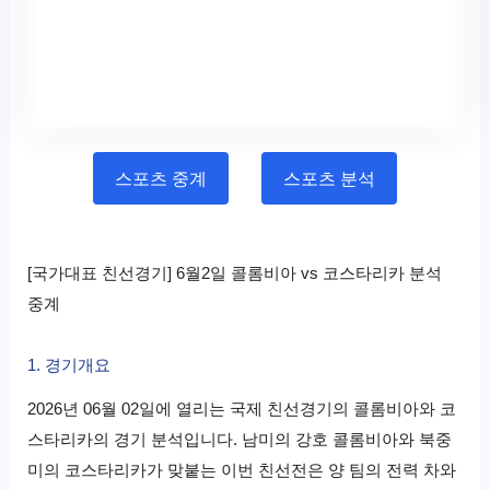
스포츠 중계
스포츠 분석
[국가대표 친선경기] 6월2일 콜롬비아 vs 코스타리카 분석
중계
1. 경기개요
2026년 06월 02일에 열리는 국제 친선경기의 콜롬비아와 코
스타리카의 경기 분석입니다. 남미의 강호 콜롬비아와 북중
미의 코스타리카가 맞붙는 이번 친선전은 양 팀의 전력 차와