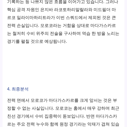
기록하는 등 나쁘지 않은 흐름을 이어가고 있습니다. 그러나
핵심 공격 자원인 은지바 라코토하리말랄라와 미드필더 마
르코 일라이마하리트라가 이번 스쿼드에서 제외된 것은 큰
전력 손실입니다. 모로코라는 거함을 상대로 마다가스카르
는 철저히 수비 위주의 전술을 구사하며 역습 한 방을 노리는
경기를 펼칠 것으로 예상됩니다.
4. 최종분석
전력 면에서 모로코가 마다가스카르를 크게 앞서는 것은 부
정할 수 없는 사실입니다. 모로코는 홈에서 매우 강하며 최근
친선 경기에서 수비 집중력이 돋보입니다. 반면 마다가스카
르는 주요 전력 누수와 함께 원정 경기라는 악재가 겹쳐 있습