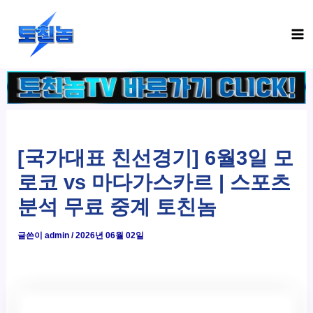
콘
Ma
텐
Me
츠
로
건
너
뛰
기
[국가대표 친선경기] 6월3일 모
로코 vs 마다가스카르 | 스포츠
분석 무료 중계 토친놈
글쓴이
admin
/
2026년 06월 02일