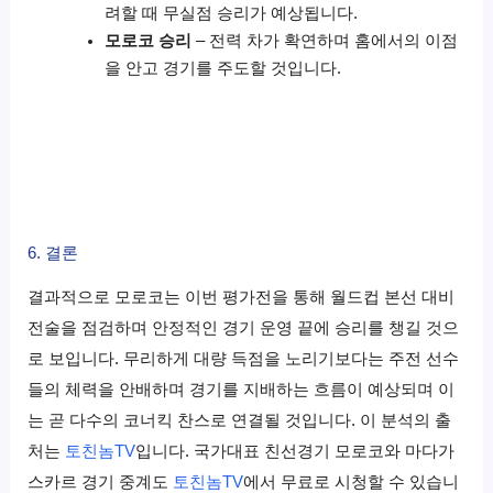
려할 때 무실점 승리가 예상됩니다.
모로코 승리
– 전력 차가 확연하며 홈에서의 이점
을 안고 경기를 주도할 것입니다.
6. 결론
결과적으로 모로코는 이번 평가전을 통해 월드컵 본선 대비
전술을 점검하며 안정적인 경기 운영 끝에 승리를 챙길 것으
로 보입니다. 무리하게 대량 득점을 노리기보다는 주전 선수
들의 체력을 안배하며 경기를 지배하는 흐름이 예상되며 이
는 곧 다수의 코너킥 찬스로 연결될 것입니다. 이 분석의 출
처는
토친놈TV
입니다. 국가대표 친선경기 모로코와 마다가
스카르 경기 중계도
토친놈TV
에서 무료로 시청할 수 있습니