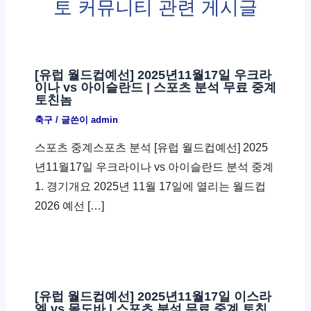
토 커뮤니티 관련 게시글
[유럽 월드컵예선] 2025년11월17일 우크라
이나 vs 아이슬란드 | 스포츠 분석 무료 중계
토친놈
축구
/ 글쓴이
admin
스포츠 중계스포츠 분석 [유럽 월드컵예선] 2025
년11월17일 우크라이나 vs 아이슬란드 분석 중계
1. 경기개요 2025년 11월 17일에 열리는 월드컵
2026 예선 […]
[유럽 월드컵예선] 2025년11월17일 이스라
엘 vs 몰도바 | 스포츠 분석 무료 중계 토친