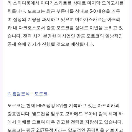
라 스타디움에서 마다가스카르를 상대로 마지막 모의고사를
치릅니다. 모로코는 최근 부룬디를 상대로 5-0 대승을 거두
며 절정의 기량을 과시하고 있으며 마다가스카르는 아프리
카 내 다크호스로서 강호 모로코를 상대로 이변을 노리고 있
습니다. 전력 차가 분명한 매치업인 만큼 모로코의 일방적인
공세 속에 경기가 진행될 것으로 예상됩니다.
2. 홈팀분석 – 모로코
모로코는 현재 FIFA 랭킹 8위를 기록하고 있는 아프리카의
강호입니다. 월드컵을 앞두고 모하메드 우아비 감독 체제 하
에서 패배를 모르며 매우 견고한 전력을 자랑하고 있습니다.
모로코는 평균 2.67득점이라는 압도적인 공격력을 선보이고