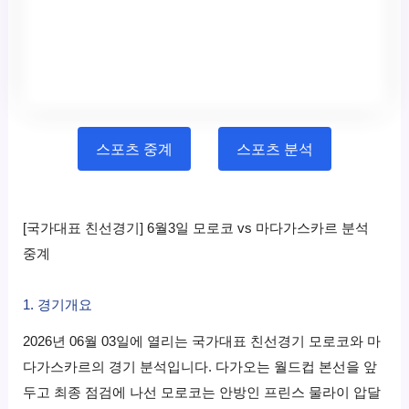
스포츠 중계
스포츠 분석
[국가대표 친선경기] 6월3일 모로코 vs 마다가스카르 분석
중계
1. 경기개요
2026년 06월 03일에 열리는 국가대표 친선경기 모로코와 마
다가스카르의 경기 분석입니다. 다가오는 월드컵 본선을 앞
두고 최종 점검에 나선 모로코는 안방인 프린스 물라이 압달