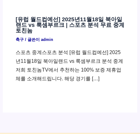
[유럽 월드컵예선] 2025년11월18일 북아일
랜드 vs 룩셈부르크 | 스포츠 분석 무료 중계
토친놈
축구
/ 글쓴이
admin
스포츠 중계스포츠 분석 [유럽 월드컵예선] 2025
년11월18일 북아일랜드 vs 룩셈부르크 분석 중계
저희 토친놈TV에서 추천하는 100% 보증 제휴업
체를 소개해드립니다. 해당 경기를 […]