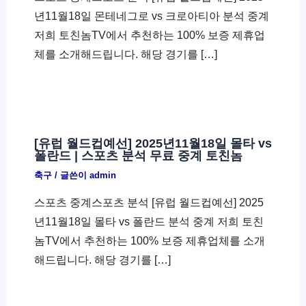
년11월18일 몬테네그로 vs 크로아티아 분석 중계
저희 토친놈TV에서 추천하는 100% 보증 제휴업
체를 소개해드립니다. 해당 경기를 […]
[유럽 월드컵예선] 2025년11월18일 몰타 vs
폴란드 | 스포츠 분석 무료 중계 토친놈
축구
/ 글쓴이
admin
스포츠 중계스포츠 분석 [유럽 월드컵예선] 2025
년11월18일 몰타 vs 폴란드 분석 중계 저희 토친
놈TV에서 추천하는 100% 보증 제휴업체를 소개
해드립니다. 해당 경기를 […]