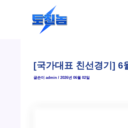
콘
텐
츠
로
건
너
뛰
[국가대표 친선경기] 6
기
글쓴이
admin
/
2026년 06월 02일