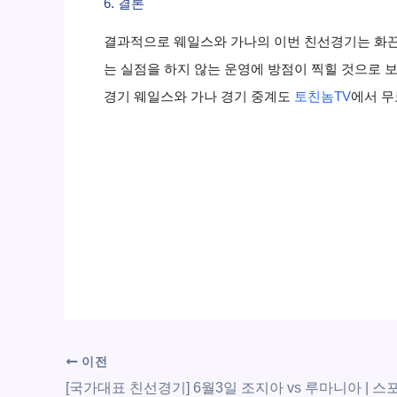
6. 결론
결과적으로 웨일스와 가나의 이번 친선경기는 화끈
는 실점을 하지 않는 운영에 방점이 찍힐 것으로 
경기 웨일스와 가나 경기 중계도
토친놈TV
에서 무
이전