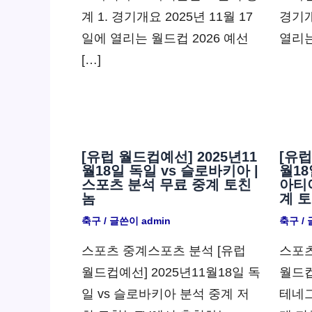
계 1. 경기개요 2025년 11월 17
경기개
일에 열리는 월드컵 2026 예선
열리는
[…]
[유럽 월드컵예선] 2025년11
[유럽
월18일 독일 vs 슬로바키아 |
월18
스포츠 분석 무료 중계 토친
아티아
놈
계 
축구
/ 글쓴이
admin
축구
/
스포츠 중계스포츠 분석 [유럽
스포츠
월드컵예선] 2025년11월18일 독
월드컵
일 vs 슬로바키아 분석 중계 저
테네그