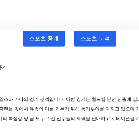
스포츠 중계
스포츠 분석
중계
 웨일스와 가나의 경기 분석입니다. 이번 경기는 월드컵 본선 진출에 
 홈팬들 앞에서 유종의 미를 거두기 위해 동기부여를 다지고 있으며 
의 특성상 양 팀 모두 주전 선수들의 체력을 안배하고 로테이션을 