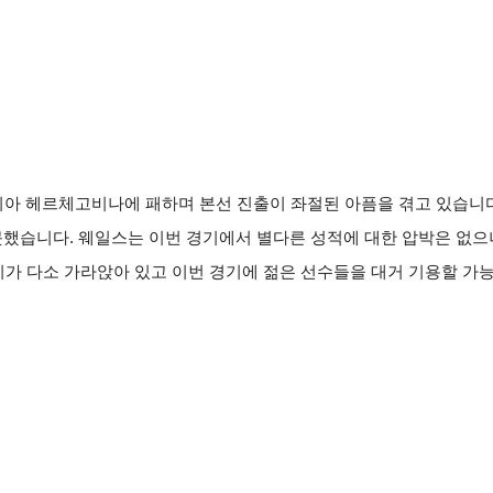
아 헤르체고비나에 패하며 본선 진출이 좌절된 아픔을 겪고 있습니
 못했습니다. 웨일스는 이번 경기에서 별다른 성적에 대한 압박은 없으
위기가 다소 가라앉아 있고 이번 경기에 젊은 선수들을 대거 기용할 