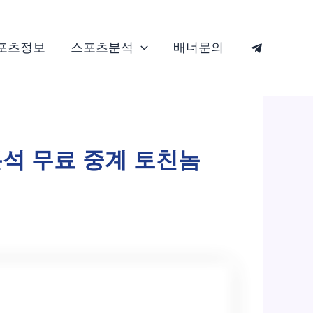
포츠정보
스포츠분석
배너문의
 분석 무료 중계 토친놈