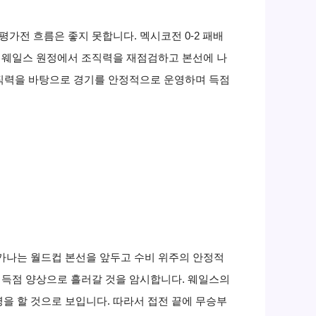
가전 흐름은 좋지 못합니다. 멕시코전 0-2 패배
번 웨일스 원정에서 조직력을 재점검하고 본선에 나
조직력을 바탕으로 경기를 안정적으로 운영하며 득점
 가나는 월드컵 본선을 앞두고 수비 위주의 안정적
 저득점 양상으로 흘러갈 것을 암시합니다. 웨일스의
을 할 것으로 보입니다. 따라서 접전 끝에 무승부