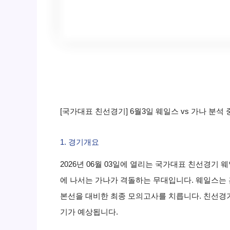
[국가대표 친선경기] 6월3일 웨일스 vs 가나 분석 
1. 경기개요
2026년 06월 03일에 열리는 국가대표 친선경기
에 나서는 가나가 격돌하는 무대입니다. 웨일스는
본선을 대비한 최종 모의고사를 치릅니다. 친선경기
기가 예상됩니다.