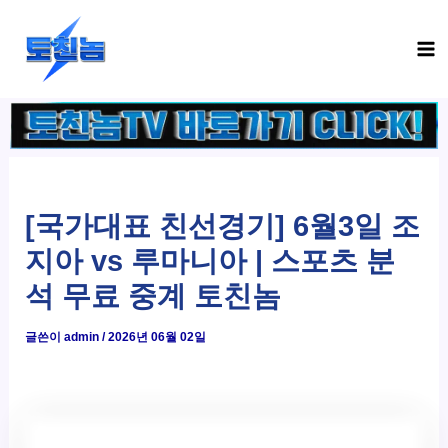
콘
Ma
텐
Me
츠
로
건
너
뛰
기
[국가대표 친선경기] 6월3일 조
지아 vs 루마니아 | 스포츠 분
석 무료 중계 토친놈
글쓴이
admin
/
2026년 06월 02일