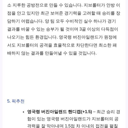
소 지루한 공방전으로 만들 수 있습니다. 지브롤터가 안방 이
점을 안고 있지만 최근 보여준 경기력을 고려할 때 승리를 장
담하기 어렵습니다. 양 팀 모두 수비적인 실수 하나가 경기
결과를 바꿀 수 있는 승부가 될 것이며 3골 이상의 다득점이
나오기는 힘든 환경입니다. 영국령 버진아일랜드가 원정에
서도 지브롤터의 공격을 효율적으로 차단한다면 최소한 패
배하지 않는 결과를 만들어낼 수 있을 것입니다.
5. 픽추천
영국령 버진아일랜드 핸디캡(+1.5)
– 최근 승리 경
험이 있는 영국령 버진아일랜드가 지브롤터의 공
격력을 잘 막아내며 1.5점 차 이내의 접전을 펼칠