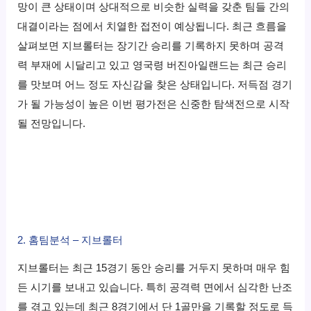
망이 큰 상태이며 상대적으로 비슷한 실력을 갖춘 팀들 간의
대결이라는 점에서 치열한 접전이 예상됩니다. 최근 흐름을
살펴보면 지브롤터는 장기간 승리를 기록하지 못하며 공격
력 부재에 시달리고 있고 영국령 버진아일랜드는 최근 승리
를 맛보며 어느 정도 자신감을 찾은 상태입니다. 저득점 경기
가 될 가능성이 높은 이번 평가전은 신중한 탐색전으로 시작
될 전망입니다.
2. 홈팀분석 – 지브롤터
지브롤터는 최근 15경기 동안 승리를 거두지 못하며 매우 힘
든 시기를 보내고 있습니다. 특히 공격력 면에서 심각한 난조
를 겪고 있는데 최근 8경기에서 단 1골만을 기록할 정도로 득