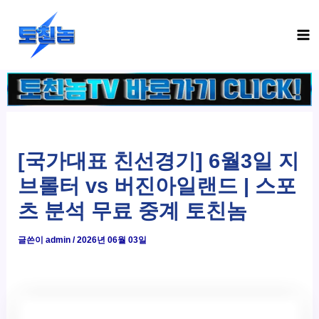
콘
Ma
텐
Me
츠
로
건
너
뛰
기
[국가대표 친선경기] 6월3일 지
브롤터 vs 버진아일랜드 | 스포
츠 분석 무료 중계 토친놈
글쓴이
admin
/
2026년 06월 03일