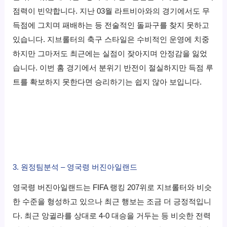
점력이 빈약합니다. 지난 03월 라트비아와의 경기에서도 무
득점에 그치며 패배하는 등 전술적인 돌파구를 찾지 못하고
있습니다. 지브롤터의 축구 스타일은 수비적인 운영에 치중
하지만 그마저도 최근에는 실점이 잦아지며 안정감을 잃었
습니다. 이번 홈 경기에서 분위기 반전이 절실하지만 득점 루
트를 확보하지 못한다면 승리하기는 쉽지 않아 보입니다.
3. 원정팀분석 – 영국령 버진아일랜드
영국령 버진아일랜드는 FIFA 랭킹 207위로 지브롤터와 비슷
한 수준을 형성하고 있으나 최근 행보는 조금 더 긍정적입니
다. 최근 앙귈라를 상대로 4-0 대승을 거두는 등 비슷한 전력