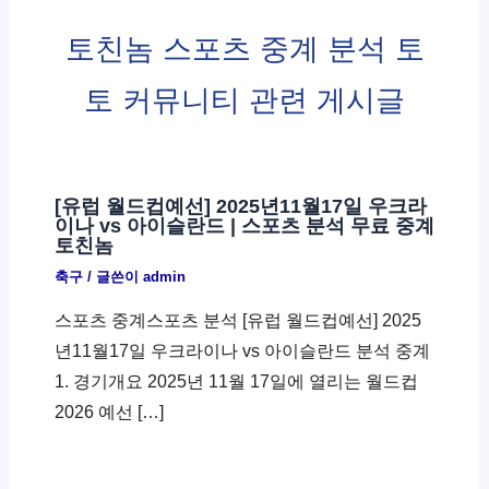
토친놈 스포츠 중계 분석 토
토 커뮤니티 관련 게시글
[유럽 월드컵예선] 2025년11월17일 우크라
이나 vs 아이슬란드 | 스포츠 분석 무료 중계
토친놈
축구
/ 글쓴이
admin
스포츠 중계스포츠 분석 [유럽 월드컵예선] 2025
년11월17일 우크라이나 vs 아이슬란드 분석 중계
1. 경기개요 2025년 11월 17일에 열리는 월드컵
2026 예선 […]