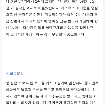
나 최근 5경기에서 2승에 그치며 수비진의 붕괴(5경기 9실
점)가 심각한 과제로 떠올랐습니다. 라스무스 회이룬을 중심
으로 한 공격진은 여전히 위협적이지만 측면 수비 대응과 역
습 상황에서의 대처 능력이 떨어진 점은 반드시 개선해야 합
니다. 이번 평가전을 통해 세대교체의 가능성을 확인하고 수
비 조직력을 재정비하는 것이 무엇보다 중요합니다.
4. 최종분석
양 팀은 서로 다른 목표를 가지고 경기에 임합니다. 콩고민주
공화국은 월드컵 본선을 앞두고 조직력을 극대화하려는 의
지가 강하며 덴마크는 패배의 후유증을 털어내고 명예를 회
복하려는 의지가 강합니다. 덴마크가 객관적인 전력과 개인