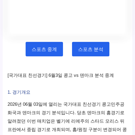
스포츠 중계
스포츠 분석
[국가대표 친선경기] 6월3일 콩고 vs 덴마크 분석 중계
1. 경기개요
2026년 06월 03일에 열리는 국가대표 친선경기 콩고민주공
화국과 덴마크의 경기 분석입니다. 당초 덴마크의 홈경기로
알려졌던 이번 매치업은 벨기에 리에주의 스타드 모리스 뒤
프란에서 중립 경기로 개최되며, 홈/원정 구분이 변경되어 콩