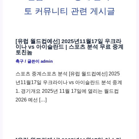
토 커뮤니티 관련 게시글
[유럽 월드컵예선] 2025년11월17일 우크라
이나 vs 아이슬란드 | 스포츠 분석 무료 중계
토친놈
축구
/ 글쓴이
admin
스포츠 중계스포츠 분석 [유럽 월드컵예선] 2025
년11월17일 우크라이나 vs 아이슬란드 분석 중계
1. 경기개요 2025년 11월 17일에 열리는 월드컵
2026 예선 […]