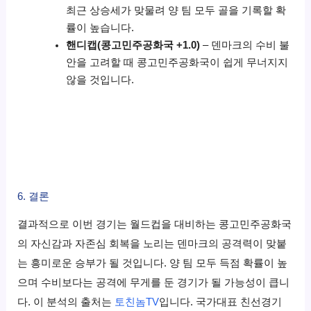
최근 상승세가 맞물려 양 팀 모두 골을 기록할 확
률이 높습니다.
핸디캡(콩고민주공화국 +1.0)
– 덴마크의 수비 불
안을 고려할 때 콩고민주공화국이 쉽게 무너지지
않을 것입니다.
6. 결론
결과적으로 이번 경기는 월드컵을 대비하는 콩고민주공화국
의 자신감과 자존심 회복을 노리는 덴마크의 공격력이 맞붙
는 흥미로운 승부가 될 것입니다. 양 팀 모두 득점 확률이 높
으며 수비보다는 공격에 무게를 둔 경기가 될 가능성이 큽니
다. 이 분석의 출처는
토친놈TV
입니다. 국가대표 친선경기