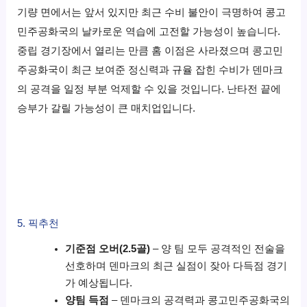
기량 면에서는 앞서 있지만 최근 수비 불안이 극명하여 콩고
민주공화국의 날카로운 역습에 고전할 가능성이 높습니다.
중립 경기장에서 열리는 만큼 홈 이점은 사라졌으며 콩고민
주공화국이 최근 보여준 정신력과 규율 잡힌 수비가 덴마크
의 공격을 일정 부분 억제할 수 있을 것입니다. 난타전 끝에
승부가 갈릴 가능성이 큰 매치업입니다.
5. 픽추천
기준점 오버(2.5골)
– 양 팀 모두 공격적인 전술을
선호하며 덴마크의 최근 실점이 잦아 다득점 경기
가 예상됩니다.
양팀 득점
– 덴마크의 공격력과 콩고민주공화국의