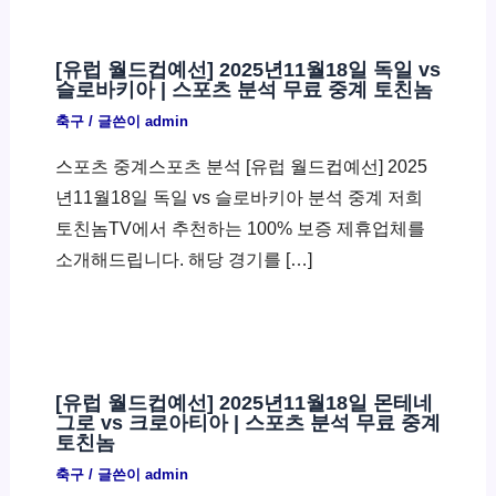
[유럽 월드컵예선] 2025년11월18일 독일 vs
슬로바키아 | 스포츠 분석 무료 중계 토친놈
축구
/ 글쓴이
admin
스포츠 중계스포츠 분석 [유럽 월드컵예선] 2025
년11월18일 독일 vs 슬로바키아 분석 중계 저희
토친놈TV에서 추천하는 100% 보증 제휴업체를
소개해드립니다. 해당 경기를 […]
[유럽 월드컵예선] 2025년11월18일 몬테네
그로 vs 크로아티아 | 스포츠 분석 무료 중계
토친놈
축구
/ 글쓴이
admin