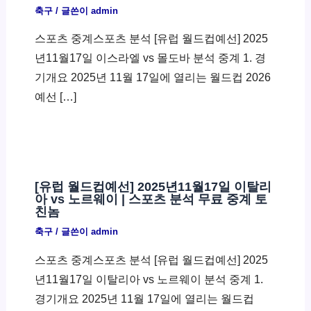
축구
/ 글쓴이
admin
스포츠 중계스포츠 분석 [유럽 월드컵예선] 2025
년11월17일 이스라엘 vs 몰도바 분석 중계 1. 경
기개요 2025년 11월 17일에 열리는 월드컵 2026
예선 […]
[유럽 월드컵예선] 2025년11월17일 이탈리
아 vs 노르웨이 | 스포츠 분석 무료 중계 토
친놈
축구
/ 글쓴이
admin
스포츠 중계스포츠 분석 [유럽 월드컵예선] 2025
년11월17일 이탈리아 vs 노르웨이 분석 중계 1.
경기개요 2025년 11월 17일에 열리는 월드컵