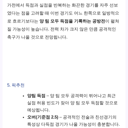
가전에서 득점과 실점을 반복하는 화끈한 경기를 자주 선보
였다는 점을 고려할 때 이번 경기도 어느 한쪽으로 일방적으
로 흐르기보다는
양 팀 모두 득점을 기록하는 공방전
이 펼쳐
질 가능성이 높습니다. 전력 차가 크지 않은 만큼 공격적인
축구가 나올 것으로 전망됩니다.
5. 픽추천
양팀 득점
– 양 팀 모두 공격력이 뛰어나고 최근
실점 허용 빈도가 잦아 양 팀 모두 득점할 것으로
예상됩니다.
오버(기준점 2.5)
– 공격적인 전술과 친선경기의
특성상 다득점 경기가 나올 가능성이 충분합니다.