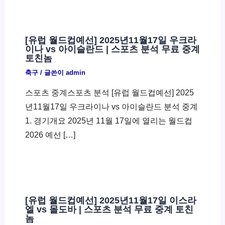
[유럽 월드컵예선] 2025년11월17일 우크라
이나 vs 아이슬란드 | 스포츠 분석 무료 중계
토친놈
축구
/ 글쓴이
admin
스포츠 중계스포츠 분석 [유럽 월드컵예선] 2025
년11월17일 우크라이나 vs 아이슬란드 분석 중계
1. 경기개요 2025년 11월 17일에 열리는 월드컵
2026 예선 […]
[유럽 월드컵예선] 2025년11월17일 이스라
엘 vs 몰도바 | 스포츠 분석 무료 중계 토친
놈