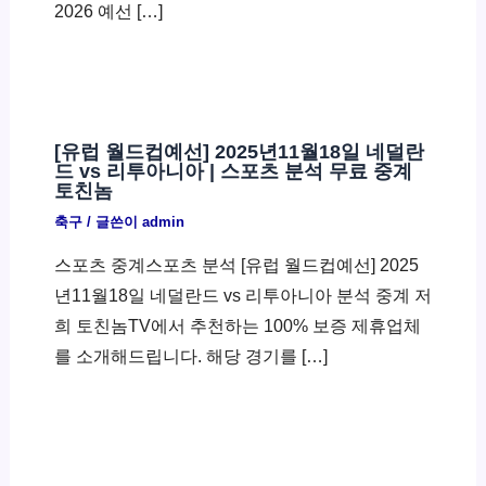
2026 예선 […]
[유럽 월드컵예선] 2025년11월18일 네덜란
드 vs 리투아니아 | 스포츠 분석 무료 중계
토친놈
축구
/ 글쓴이
admin
스포츠 중계스포츠 분석 [유럽 월드컵예선] 2025
년11월18일 네덜란드 vs 리투아니아 분석 중계 저
희 토친놈TV에서 추천하는 100% 보증 제휴업체
를 소개해드립니다. 해당 경기를 […]