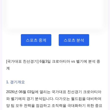
스포츠 중계
스포츠 분석
[국가대표 친선경기] 6월3일 크로아티아 vs 벨기에 분석 중
계
1. 경기개요
2026년 06월 03일에 열리는 국가대표 친선경기 크로아티아
와 벨기에의 경기 분석입니다. 다가오는 월드컵을 대비하여
양 팀 모두 전력을 점검하고 조직력을 극대화하기 위한 중요