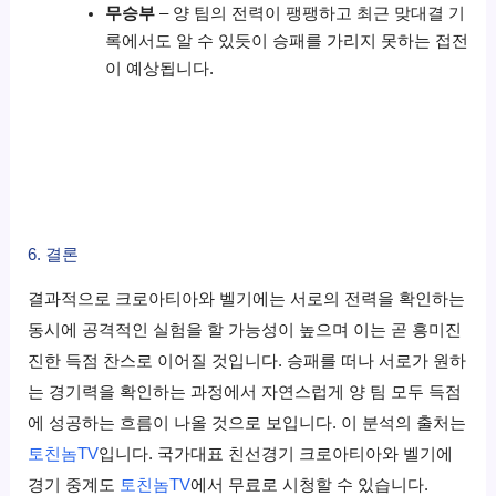
무승부
– 양 팀의 전력이 팽팽하고 최근 맞대결 기
록에서도 알 수 있듯이 승패를 가리지 못하는 접전
이 예상됩니다.
6. 결론
결과적으로 크로아티아와 벨기에는 서로의 전력을 확인하는
동시에 공격적인 실험을 할 가능성이 높으며 이는 곧 흥미진
진한 득점 찬스로 이어질 것입니다. 승패를 떠나 서로가 원하
는 경기력을 확인하는 과정에서 자연스럽게 양 팀 모두 득점
에 성공하는 흐름이 나올 것으로 보입니다. 이 분석의 출처는
토친놈TV
입니다. 국가대표 친선경기 크로아티아와 벨기에
경기 중계도
토친놈TV
에서 무료로 시청할 수 있습니다.