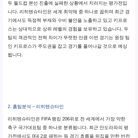
두 월드컵 본선 진출에 실패한 상황에서 치러지는 평가전입
니다. 리히텐슈타인은 세계 최약체 중 하나로 꼽히며 최근 경
기에서도 득점력 부재와 수비 불안을 노출하고 있고 키프로
스는 상대적으로 상위 레벨의 경험을 보유하고 있습니다. 두
팀의 객관적인 전력 차이가 뚜렷한 만큼 이번 경기는 원정 팀
인 키프로스가 주도권을 잡고 경기를 풀어나갈 것으로 예상
됩니다.
2. 홈팀분석 – 리히텐슈타인
리히텐슈타인은 FIFA 랭킹 206위로 전 세계에서 가장 약한
축구 국가대표팀 중 하나로 분류됩니다. 최근 안도라와의 평
가전에서도 0대 2로 패하는 등 경기 흐름을 뒤집을 만한 반전