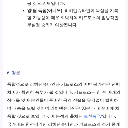
올 것으로 보입니다.
양 팀 득점(아니오)
: 리히텐슈타인이 득점을 기록
할 가능성이 매우 희박하여 키프로스의 일방적인
무실점 승리가 예상됩니다.
6. 결론
종합적으로 리히텐슈타인과 키프로스의 이번 평가전은 전력
차이가 확연한 승부가 될 것입니다. 키프로스는 한 수 아래의
상대를 맞아 본인들이 준비한 공격 전술을 유감없이 발휘하
며 대승을 노릴 것이며 리히텐슈타인은 90분 내내 수비에 치
중할 것으로 보입니다. 이 분석의 출처는
토친놈TV
입니다.
국가대표 친선경기인 리히텐슈타인과 키프로스의 경기 중계