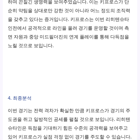
하며 끈질긴 생명력을 보여주었습니다. 이는 키프로스가 단
순히 약팀을 상대로만 강한 것이 아니라 어느 정도의 조직력
을 갖추고 있다는 증거입니다. 키프로스는 이번 리히텐슈타
인전에서 공격적으로 라인을 올려 경기를 운영할 것이며 측
면 자원과 중앙 미드필더진의 연계 플레이를 통해 다득점을
노릴 것으로 보입니다.
4. 최종분석
이번 경기는 전력 격차가 확실한 만큼 키프로스가 경기의 주
도권을 쥐고 일방적인 공세를 펼칠 것으로 보입니다. 리히텐
슈타인은 득점을 기대하기 힘든 수준의 공격력을 보여주고
있어 키프로스가 실점 걱정 없이 경기를 주도할 수 있습니다.