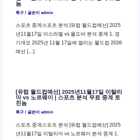
놈
축구
/ 글쓴이
admin
스포츠 중계스포츠 분석 [유럽 월드컵예선] 2025
년11월17일 이스라엘 vs 몰도바 분석 중계 1. 경
기개요 2025년 11월 17일에 열리는 월드컵 2026
예선 […]
[유럽 월드컵예선] 2025년11월17일 이탈리
아 vs 노르웨이 | 스포츠 분석 무료 중계 토
친놈
축구
/ 글쓴이
admin
스포츠 중계스포츠 분석 [유럽 월드컵예선] 2025
년11월17일 이탈리아 vs 노르웨이 분석 중계 1.