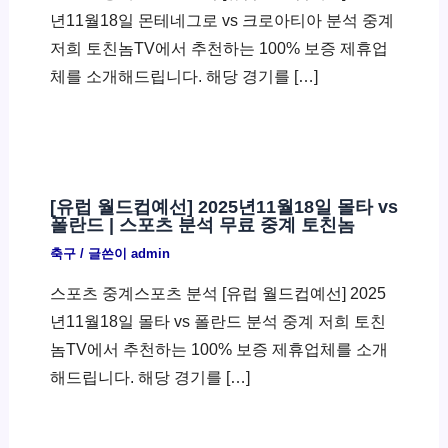
년11월18일 몬테네그로 vs 크로아티아 분석 중계
저희 토친놈TV에서 추천하는 100% 보증 제휴업
체를 소개해드립니다. 해당 경기를 […]
[유럽 월드컵예선] 2025년11월18일 몰타 vs
폴란드 | 스포츠 분석 무료 중계 토친놈
축구
/ 글쓴이
admin
스포츠 중계스포츠 분석 [유럽 월드컵예선] 2025
년11월18일 몰타 vs 폴란드 분석 중계 저희 토친
놈TV에서 추천하는 100% 보증 제휴업체를 소개
해드립니다. 해당 경기를 […]