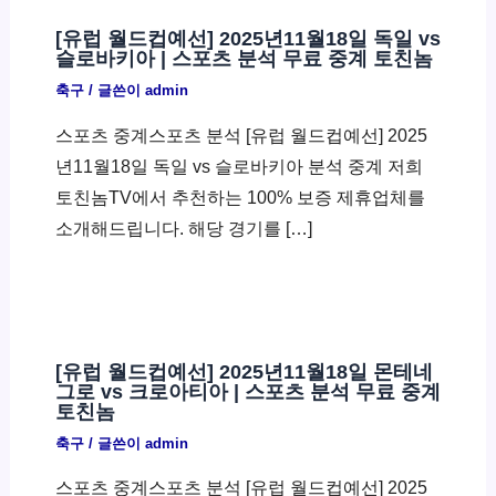
[유럽 월드컵예선] 2025년11월18일 독일 vs
슬로바키아 | 스포츠 분석 무료 중계 토친놈
축구
/ 글쓴이
admin
스포츠 중계스포츠 분석 [유럽 월드컵예선] 2025
년11월18일 독일 vs 슬로바키아 분석 중계 저희
토친놈TV에서 추천하는 100% 보증 제휴업체를
소개해드립니다. 해당 경기를 […]
[유럽 월드컵예선] 2025년11월18일 몬테네
그로 vs 크로아티아 | 스포츠 분석 무료 중계
토친놈
축구
/ 글쓴이
admin
스포츠 중계스포츠 분석 [유럽 월드컵예선] 2025