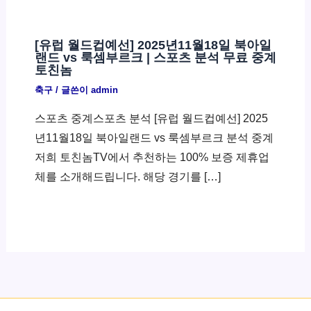
[유럽 월드컵예선] 2025년11월18일 북아일
랜드 vs 룩셈부르크 | 스포츠 분석 무료 중계
토친놈
축구
/ 글쓴이
admin
스포츠 중계스포츠 분석 [유럽 월드컵예선] 2025
년11월18일 북아일랜드 vs 룩셈부르크 분석 중계
저희 토친놈TV에서 추천하는 100% 보증 제휴업
체를 소개해드립니다. 해당 경기를 […]