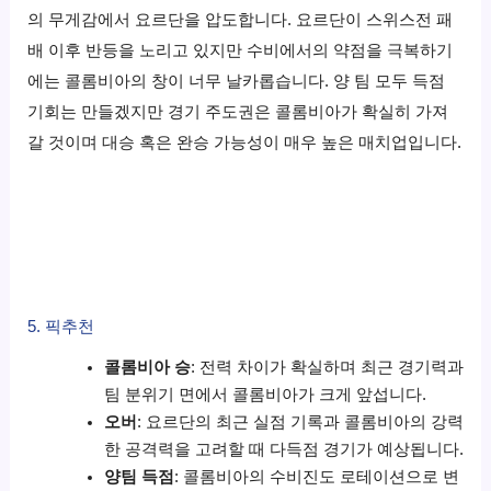
의 무게감에서 요르단을 압도합니다. 요르단이 스위스전 패
배 이후 반등을 노리고 있지만 수비에서의 약점을 극복하기
에는 콜롬비아의 창이 너무 날카롭습니다. 양 팀 모두 득점
기회는 만들겠지만 경기 주도권은 콜롬비아가 확실히 가져
갈 것이며 대승 혹은 완승 가능성이 매우 높은 매치업입니다.
5. 픽추천
콜롬비아 승
: 전력 차이가 확실하며 최근 경기력과
팀 분위기 면에서 콜롬비아가 크게 앞섭니다.
오버
: 요르단의 최근 실점 기록과 콜롬비아의 강력
한 공격력을 고려할 때 다득점 경기가 예상됩니다.
양팀 득점
: 콜롬비아의 수비진도 로테이션으로 변