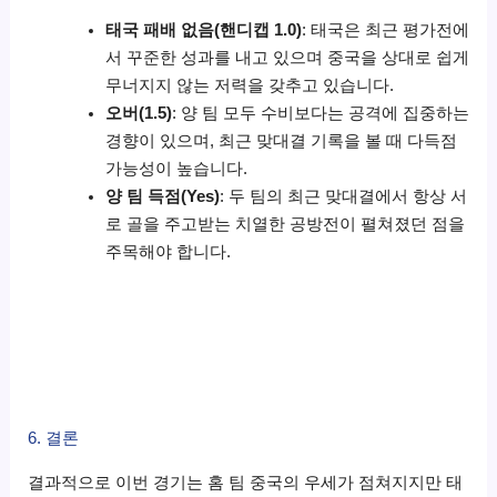
태국 패배 없음(핸디캡 1.0)
: 태국은 최근 평가전에
서 꾸준한 성과를 내고 있으며 중국을 상대로 쉽게
무너지지 않는 저력을 갖추고 있습니다.
오버(1.5)
: 양 팀 모두 수비보다는 공격에 집중하는
경향이 있으며, 최근 맞대결 기록을 볼 때 다득점
가능성이 높습니다.
양 팀 득점(Yes)
: 두 팀의 최근 맞대결에서 항상 서
로 골을 주고받는 치열한 공방전이 펼쳐졌던 점을
주목해야 합니다.
6. 결론
결과적으로 이번 경기는 홈 팀 중국의 우세가 점쳐지지만 태