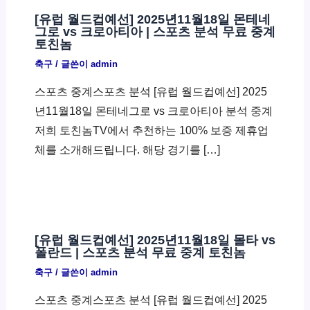
[유럽 월드컵예선] 2025년11월18일 몬테네
그로 vs 크로아티아 | 스포츠 분석 무료 중계
토친놈
축구
/ 글쓴이
admin
스포츠 중계스포츠 분석 [유럽 월드컵예선] 2025
년11월18일 몬테네그로 vs 크로아티아 분석 중계
저희 토친놈TV에서 추천하는 100% 보증 제휴업
체를 소개해드립니다. 해당 경기를 […]
[유럽 월드컵예선] 2025년11월18일 몰타 vs
폴란드 | 스포츠 분석 무료 중계 토친놈
축구
/ 글쓴이
admin
스포츠 중계스포츠 분석 [유럽 월드컵예선] 2025