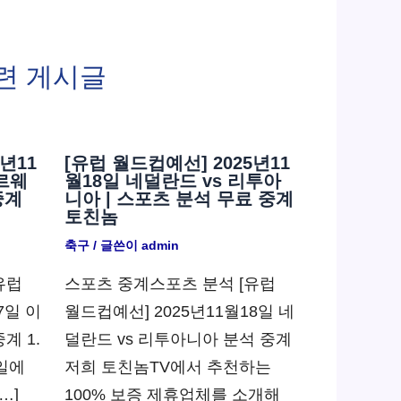
련 게시글
년11
[유럽 월드컵예선] 2025년11
노르웨
월18일 네덜란드 vs 리투아
중계
니아 | 스포츠 분석 무료 중계
토친놈
축구
/ 글쓴이
admin
유럽
스포츠 중계스포츠 분석 [유럽
7일 이
월드컵예선] 2025년11월18일 네
계 1.
덜란드 vs 리투아니아 분석 중계
7일에
저희 토친놈TV에서 추천하는
…]
100% 보증 제휴업체를 소개해