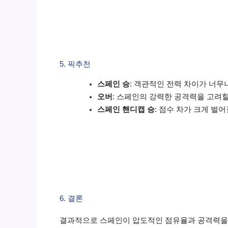
5. 픽추천
스페인 승
: 객관적인 전력 차이가 너무
오버
: 스페인의 강력한 공격력을 고려할
스페인 핸디캡 승
: 점수 차가 크게 벌
6. 결론
결과적으로 스페인이 압도적인 점유율과 공격력을 