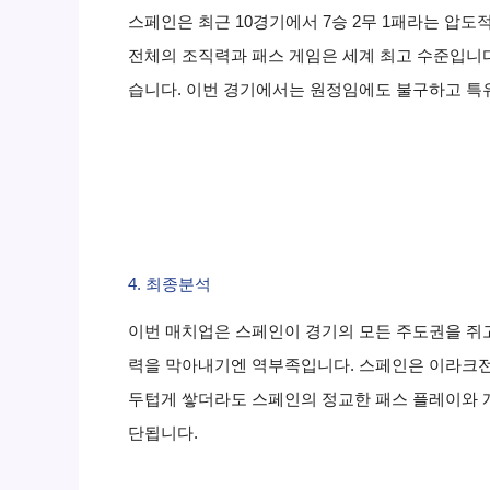
스페인은 최근 10경기에서 7승 2무 1패라는 압
전체의 조직력과 패스 게임은 세계 최고 수준입니
습니다. 이번 경기에서는 원정임에도 불구하고 특
4. 최종분석
이번 매치업은 스페인이 경기의 모든 주도권을 쥐고
력을 막아내기엔 역부족입니다. 스페인은 이라크전
두텁게 쌓더라도 스페인의 정교한 패스 플레이와 
단됩니다.