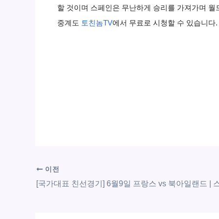
할 것이며 스페인은 무난하게 승리를 가져가며 월
중계도
토친놈TV
에서 무료로 시청할 수 있습니다.
이전