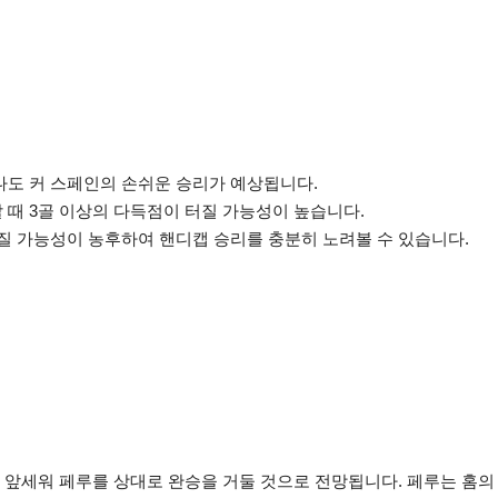
나도 커 스페인의 손쉬운 승리가 예상됩니다.
 때 3골 이상의 다득점이 터질 가능성이 높습니다.
어질 가능성이 농후하여 핸디캡 승리를 충분히 노려볼 수 있습니다.
앞세워 페루를 상대로 완승을 거둘 것으로 전망됩니다. 페루는 홈의