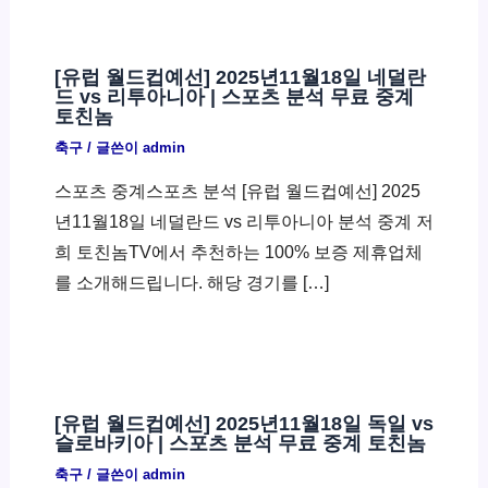
[유럽 월드컵예선] 2025년11월18일 네덜란
드 vs 리투아니아 | 스포츠 분석 무료 중계
토친놈
축구
/ 글쓴이
admin
스포츠 중계스포츠 분석 [유럽 월드컵예선] 2025
년11월18일 네덜란드 vs 리투아니아 분석 중계 저
희 토친놈TV에서 추천하는 100% 보증 제휴업체
를 소개해드립니다. 해당 경기를 […]
[유럽 월드컵예선] 2025년11월18일 독일 vs
슬로바키아 | 스포츠 분석 무료 중계 토친놈
축구
/ 글쓴이
admin