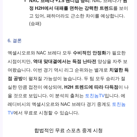
NAC 브레다 +1.5 핸디캡 승리
: NAC 브레다가
원
정 H2H에서 대패를 면하는 강력한 트렌드
를 보이
고 있어, 패하더라도 근소한 차이를 예상합니다.
(승패)
6. 결론
엑셀시오르와 NAC 브레다 모두
수비적인 안정화
가 필요한
시점이지만,
역대 맞대결에서는 득점 난타전
양상을 자주 보
여왔습니다. 이번 경기 역시 리그 순위와는 별개로
치열한 득
점 공방
이 펼쳐질 가능성이 높습니다. 두 팀 모두 승리가 절
실한 만큼 접전이 예상되며,
H2H 트렌드에 따라 다득점
이 나
올 것으로 보입니다. 이 분석의 출처는
토친놈TV
입니다. 에
레디비시의 엑셀시오르와 NAC 브레다 경기 중계도
토친놈
TV
에서 무료로 시청할 수 있습니다.
합법적인 무료 스포츠 중계 시청