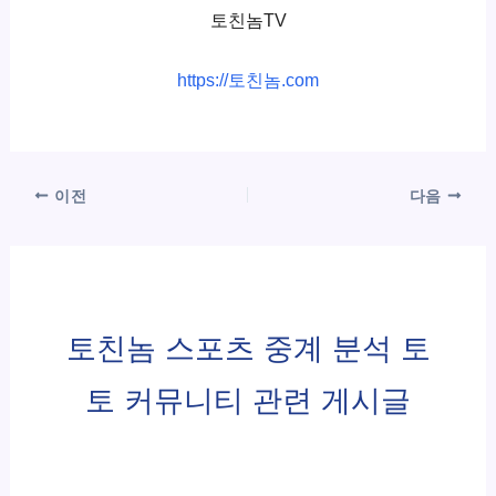
토친놈TV
https://토친놈.com
이전
다음
토친놈 스포츠 중계 분석 토
토 커뮤니티 관련 게시글