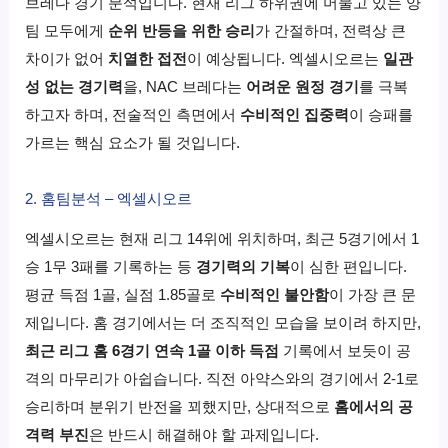
브레다 경기 분석입니다. 현재 리그 하위권에 머물고 있는 양
팀 모두에게
순위 반등을 위한 승리
가 간절하며, 전력상 큰
차이가 없어
치열한 접전
이 예상됩니다. 엑셀시오르는
일관
성 없는 경기력
을, NAC 브레다는
어려운 원정 경기
를 극복
하고자 하며, 전술적인 측면에서
수비적인 집중력
이 승패를
가르는 핵심 요소가 될 것입니다.
2. 홈팀분석 – 엑셀시오르
엑셀시오르는 현재 리그 14위에 위치하며, 최근 5경기에서 1
승 1무 3패를 기록하는 등
경기력의 기복
이 심한 편입니다.
평균 득점 1골, 실점 1.85골로
수비적인 불안함
이 가장 큰 문
제입니다. 홈 경기에서는 더 조직적인 모습을 보이려 하지만,
최근 리그 홈 6경기 연속 1골 이하 득점
기록에서 보듯이 공
격의 마무리가 아쉽습니다. 직전 아약스와의 경기에서 2-1로
승리하며 분위기 반전을 꾀했지만, 상대적으로
홈에서의 공
격력 부진
은 반드시 해결해야 할 과제입니다.