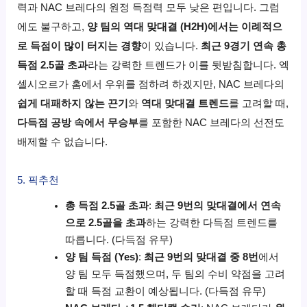
력과 NAC 브레다의 원정 득점력 모두 낮은 편입니다. 그럼
에도 불구하고,
양 팀의 역대 맞대결 (H2H)에서는 이례적으
로 득점이 많이 터지는 경향
이 있습니다.
최근 9경기 연속 총
득점 2.5골 초과
라는 강력한 트렌드가 이를 뒷받침합니다. 엑
셀시오르가 홈에서 우위를 점하려 하겠지만, NAC 브레다의
쉽게 대패하지 않는 끈기
와
역대 맞대결 트렌드
를 고려할 때,
다득점 공방 속에서 무승부
를 포함한 NAC 브레다의 선전도
배제할 수 없습니다.
5. 픽추천
총 득점 2.5골 초과
:
최근 9번의 맞대결에서 연속
으로 2.5골을 초과
하는 강력한 다득점 트렌드를
따릅니다. (다득점 유무)
양 팀 득점 (Yes)
:
최근 9번의 맞대결 중 8번
에서
양 팀 모두 득점했으며, 두 팀의 수비 약점을 고려
할 때 득점 교환이 예상됩니다. (다득점 유무)