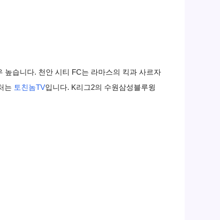
 높습니다. 천안 시티 FC는 라마스의 킥과 사르자
출처는
토친놈TV
입니다. K리그2의 수원삼성블루윙