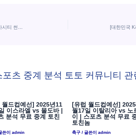
[미국 NBA] 5월25일 샌안토니오 스퍼스 vs 오클라호마시티 썬더 | 스포츠 분석 무료 중계 토친놈
스포츠 중계 분석 토토 커뮤니티 관
 월드컵예선] 2025년11
[유럽 월드컵예선] 2025
일 이스라엘 vs 몰도바 |
월17일 이탈리아 vs 
츠 분석 무료 중계 토친
이 | 스포츠 분석 무료 
토친놈
 글쓴이
admin
축구
/ 글쓴이
admin