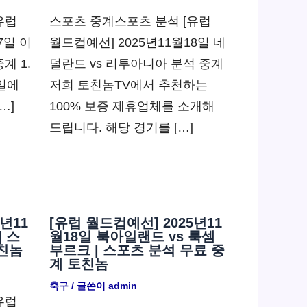
유럽
스포츠 중계스포츠 분석 [유럽
7일 이
월드컵예선] 2025년11월18일 네
계 1.
덜란드 vs 리투아니아 분석 중계
7일에
저희 토친놈TV에서 추천하는
…]
100% 보증 제휴업체를 소개해
드립니다. 해당 경기를 […]
년11
[유럽 월드컵예선] 2025년11
| 스
월18일 북아일랜드 vs 룩셈
친놈
부르크 | 스포츠 분석 무료 중
계 토친놈
축구
/ 글쓴이
admin
유럽