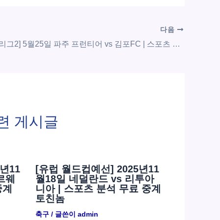
다음
[대한민국 K리그2] 5월25일 파주 프런티어 vs 김포FC | 스포츠 분석 무료 중계 토친놈
련 게시글
년11
[유럽 월드컵예선] 2025년11
노르웨
월18일 네덜란드 vs 리투아
중계
니아 | 스포츠 분석 무료 중계
토친놈
축구
/ 글쓴이
admin