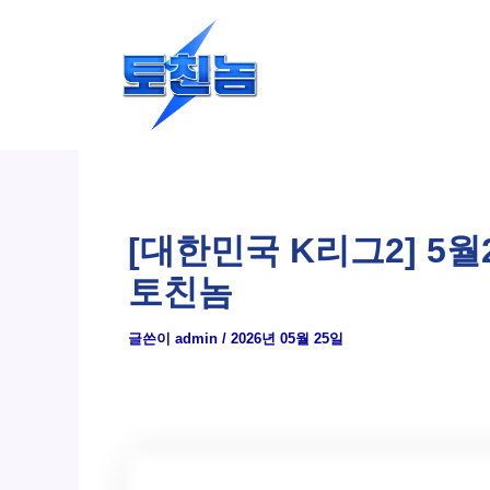
콘
텐
츠
로
건
너
뛰
[대한민국 K리그2] 5월
기
토친놈
글쓴이
admin
/
2026년 05월 25일