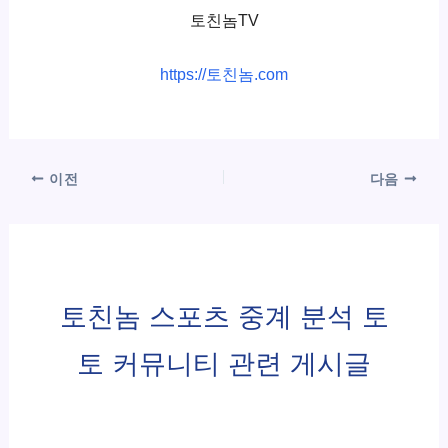
토친놈TV
https://토친놈.com
이전
다음
토친놈 스포츠 중계 분석 토
토 커뮤니티 관련 게시글