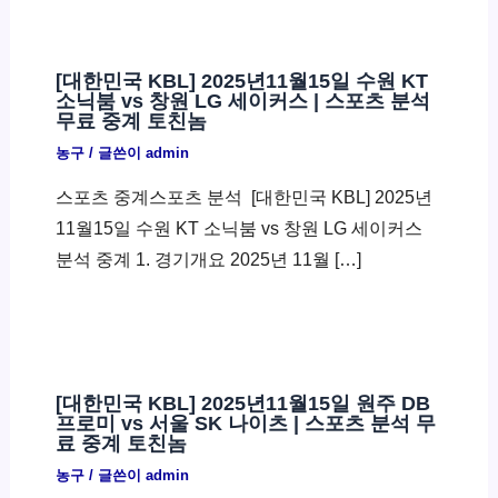
[대한민국 KBL] 2025년11월15일 수원 KT
소닉붐 vs 창원 LG 세이커스 | 스포츠 분석
무료 중계 토친놈
농구
/ 글쓴이
admin
스포츠 중계스포츠 분석 ​ [대한민국 KBL] 2025년
11월15일 수원 KT 소닉붐 vs 창원 LG 세이커스
분석 중계 1. 경기개요 2025년 11월 […]
[대한민국 KBL] 2025년11월15일 원주 DB
프로미 vs 서울 SK 나이츠 | 스포츠 분석 무
료 중계 토친놈
농구
/ 글쓴이
admin