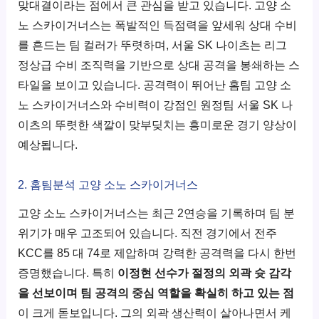
맞대결이라는 점에서 큰 관심을 받고 있습니다. 고양 소
노 스카이거너스는 폭발적인 득점력을 앞세워 상대 수비
를 흔드는 팀 컬러가 뚜렷하며, 서울 SK 나이츠는 리그
정상급 수비 조직력을 기반으로 상대 공격을 봉쇄하는 스
타일을 보이고 있습니다. 공격력이 뛰어난 홈팀 고양 소
노 스카이거너스와 수비력이 강점인 원정팀 서울 SK 나
이츠의 뚜렷한 색깔이 맞부딪치는 흥미로운 경기 양상이
예상됩니다.
2. 홈팀분석 고양 소노 스카이거너스
고양 소노 스카이거너스는 최근 2연승을 기록하며 팀 분
위기가 매우 고조되어 있습니다. 직전 경기에서 전주
KCC를 85 대 74로 제압하며 강력한 공격력을 다시 한번
증명했습니다. 특히
이정현 선수가 절정의 외곽 슛 감각
을 선보이며 팀 공격의 중심 역할을 확실히 하고 있는 점
이 크게 돋보입니다. 그의 외곽 생산력이 살아나면서 케