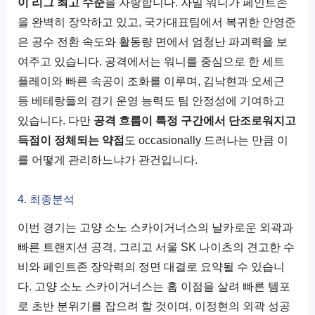
이 리그 최고 수준
을 자랑합니다. 자밀 워니가 페인트존
을 완벽히 장악하고 있고, 국가대표팀에서 복귀한 안영준
은 공수 전환 속도와 활동량 면에서 엄청난 파괴력을 보
여주고 있습니다. 공격에서는 워니를 중심으로 한 세트
플레이와 빠른 속공이 조화를 이루며, 김낙현과 오세근
등 베테랑들의 경기 운영 능력도 팀 안정성에 기여하고
있습니다. 다만
공격 흐름이 특정 구간에서 단조로워지고
득점이 정체되는 약점
도 occasionally 드러나는 만큼 이
를 어떻게 관리하느냐가 관건입니다.
4. 최종분석
이번 경기는 고양 소노 스카이거너스의 날카로운 외곽과
빠른 트랜지션 공격, 그리고 서울 SK 나이츠의 견고한 수
비와 페인트존 장악력의 정면 대결로 요약될 수 있습니
다. 고양 소노 스카이거너스는 홈 이점을 살려 빠른 템포
로 초반 분위기를 잡으려 할 것이며, 이정현의 외곽 성공