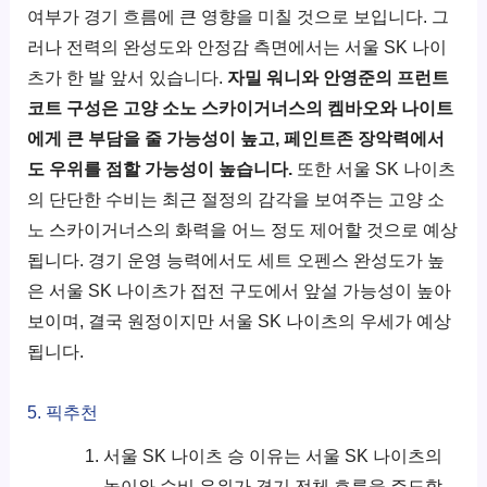
여부가 경기 흐름에 큰 영향을 미칠 것으로 보입니다. 그
러나 전력의 완성도와 안정감 측면에서는 서울 SK 나이
츠가 한 발 앞서 있습니다.
자밀 워니와 안영준의 프런트
코트 구성은 고양 소노 스카이거너스의 켐바오와 나이트
에게 큰 부담을 줄 가능성이 높고, 페인트존 장악력에서
도 우위를 점할 가능성이 높습니다.
또한 서울 SK 나이츠
의 단단한 수비는 최근 절정의 감각을 보여주는 고양 소
노 스카이거너스의 화력을 어느 정도 제어할 것으로 예상
됩니다. 경기 운영 능력에서도 세트 오펜스 완성도가 높
은 서울 SK 나이츠가 접전 구도에서 앞설 가능성이 높아
보이며, 결국 원정이지만 서울 SK 나이츠의 우세가 예상
됩니다.
5. 픽추천
서울 SK 나이츠 승 이유는 서울 SK 나이츠의
높이와 수비 우위가 경기 전체 흐름을 주도할