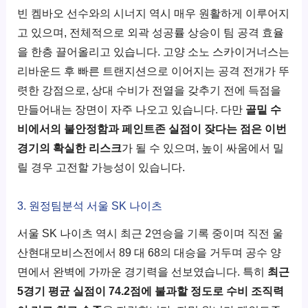
빈 켐바오 선수와의 시너지 역시 매우 원활하게 이루어지
고 있으며, 전체적으로 외곽 성공률 상승이 팀 공격 효율
을 한층 끌어올리고 있습니다. 고양 소노 스카이거너스는
리바운드 후 빠른 트랜지션으로 이어지는 공격 전개가 뚜
렷한 강점으로, 상대 수비가 전열을 갖추기 전에 득점을
만들어내는 장면이 자주 나오고 있습니다. 다만
골밑 수
비에서의 불안정함과 페인트존 실점이 잦다는 점은 이번
경기의 확실한 리스크
가 될 수 있으며, 높이 싸움에서 밀
릴 경우 고전할 가능성이 있습니다.
3. 원정팀분석 서울 SK 나이츠
서울 SK 나이츠 역시 최근 2연승을 기록 중이며 직전 울
산현대모비스전에서 89 대 68의 대승을 거두며 공수 양
면에서 완벽에 가까운 경기력을 선보였습니다. 특히
최근
5경기 평균 실점이 74.2점에 불과할 정도로 수비 조직력