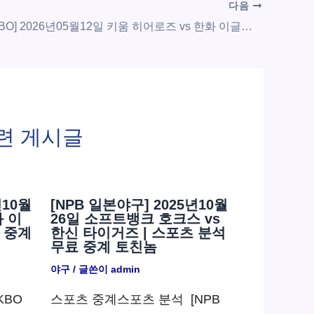
다음
[대한민국 KBO] 2026년05월12일 키움 히어로즈 vs 한화 이글스 | 스포츠 분석 무료 중계 토친놈
련 게시글
년10월
[NPB 일본야구] 2025년10월
화 이
26일 소프트뱅크 호크스 vs
 중계
한신 타이거즈 | 스포츠 분석
무료 중계 토친놈
야구
/ 글쓴이
admin
KBO
스포츠 중계스포츠 분석 ​ [NPB