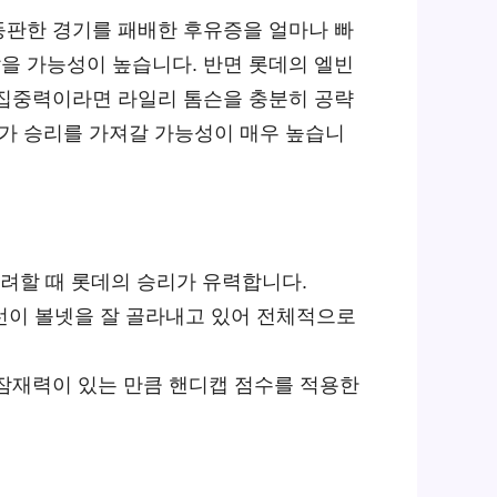
 등판한 경기를 패배한 후유증을 얼마나 빠
을 가능성이 높습니다. 반면 롯데의 엘빈
 집중력이라면 라일리 톰슨을 충분히 공략
츠가 승리를 가져갈 가능성이 매우 높습니
고려할 때 롯데의 승리가 유력합니다.
선이 볼넷을 잘 골라내고 있어 전체적으로
 잠재력이 있는 만큼 핸디캡 점수를 적용한