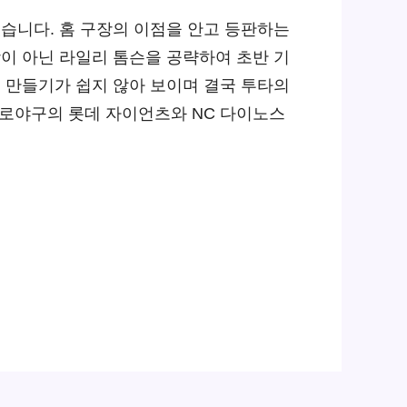
습니다. 홈 구장의 이점을 안고 등판하는
이 아닌 라일리 톰슨을 공략하여 초반 기
을 만들기가 쉽지 않아 보이며 결국 투타의
프로야구의 롯데 자이언츠와 NC 다이노스