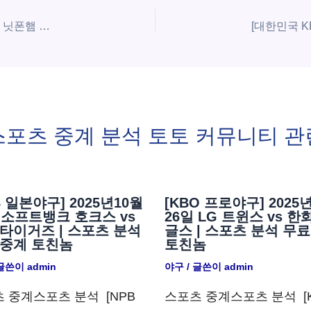
[일본야구 NPB] 2026년05월12일 지바롯데 마린스 vs 닛폰햄 파이터스 | 스포츠 분석 무료 중계 토친놈
스포츠 중계 분석 토토 커뮤니티 관
B 일본야구] 2025년10월
[KBO 프로야구] 2025
 소프트뱅크 호크스 vs
26일 LG 트윈스 vs 한
타이거즈 | 스포츠 분석
글스 | 스포츠 분석 무료
 중계 토친놈
토친놈
 글쓴이
admin
야구
/ 글쓴이
admin
 중계스포츠 분석 ​ [NPB
스포츠 중계스포츠 분석 ​ [