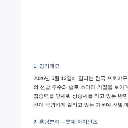
1. 경기개요
2026년 5월 12일에 열리는 한국 프로
의 선발 투수와 슬로 스타터 기질을 보이
집중력을 앞세워 상승세를 타고 있는 반면 
션이 극명하게 갈리고 있는 가운데 선발 
2. 홈팀분석 – 롯데 자이언츠