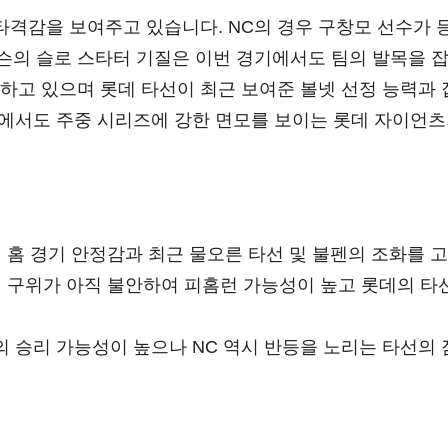
 타격감을 보여주고 있습니다. NC의 경우 구창모 선수가
의 슬로 스타터 기질은 이번 경기에서도 팀의 발목을 잡
하고 있으며 롯데 타선이 최근 보여준 볼넷 선정 능력과
 면에서도 주중 시리즈에 강한 면모를 보이는 롯데 자이언
 홈 경기 안정감과 최근 물오른 타선 및 불펜의 조화를 
의 구위가 아직 불안하여 피홈런 가능성이 높고 롯데의 타
데의 승리 가능성이 높으나 NC 역시 반등을 노리는 타선의