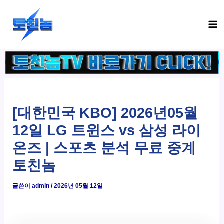
콘
Ma
텐
Me
츠
로
건
너
뛰
기
[대한민국 KBO] 2026년05월
12일 LG 트윈스 vs 삼성 라이
온즈 | 스포츠 분석 무료 중계
토친놈
글쓴이
admin
/
2026년 05월 12일