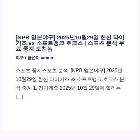
[NPB 일본야구] 2025년10월29일 한신 타이
거즈 vs 소프트뱅크 호크스 | 스포츠 분석 무
료 중계 토친놈
야구
/ 글쓴이
admin
스포츠 중계스포츠 분석 ​ [NPB 일본야구] 2025년
10월29일 한신 타이거즈 vs 소프트뱅크 호크스 분
석 중계 1. 경기개요 2025년 10월 29일에 열리는
[…]