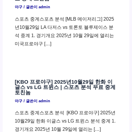
야구
/ 글쓴이
admin
스포츠 중계스포츠 분석 [MLB 메이저리그] 2025
년10월29일 LA 다저스 vs 토론토 블루제이스 분
석 중계 1. 경기개요 2025년 10월 29일에 열리는
미국프로야구 […]
[KBO 프로야구] 2025년10월29일 한화 이
글스 vs LG 트윈스 | 스포츠 분석 무료 중계
토친놈
야구
/ 글쓴이
admin
스포츠 중계스포츠 분석 ​ [KBO 프로야구] 2025년
10월29일 한화 이글스 vs LG 트윈스 분석 중계 1.
경기개요 2025년 10월 29일에 열리는 […]