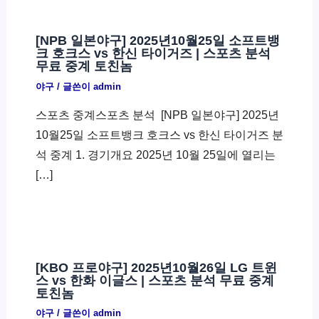
[NPB 일본야구] 2025년10월25일 소프트뱅
크 호크스 vs 한신 타이거즈 | 스포츠 분석
무료 중계 토친놈
야구
/ 글쓴이
admin
스포츠 중계스포츠 분석 ​ [NPB 일본야구] 2025년
10월25일 소프트뱅크 호크스 vs 한신 타이거즈 분
석 중계 1. 경기개요 2025년 10월 25일에 열리는
[…]
[KBO 프로야구] 2025년10월26일 LG 트윈
스 vs 한화 이글스 | 스포츠 분석 무료 중계
토친놈
야구
/ 글쓴이
admin