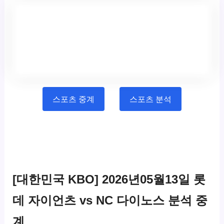
스포츠 중계
스포츠 분석
[대한민국 KBO] 2026년05월13일 롯
데 자이언츠 vs NC 다이노스 분석 중
계