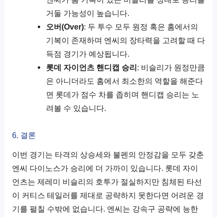
거둘 가능성이 높습니다.
오버(Over)
: 두 투수 모두 원정 혹은 홈에서의
기복이 존재하며 엔씨의 장타력을 고려할 때 다
득점 경기가 예상됩니다.
롯데 자이언츠 핸디캡 승리
: 비슬리가 원정만큼
은 아니더라도 홈에서 최소한의 역할을 해준다
면 롯데가 점수 차를 좁히며 핸디캡 승리는 노
려볼 수 있습니다.
6. 결론
이번 경기는 타격의 상승세와 불펜의 안정감을 모두 갖춘
엔씨 다이노스가 승리에 더 가까이 있습니다. 롯데 자이
언츠는 제레미 비슬리의 호투가 절실하지만 침체된 타선
이 커티스 테일러를 제대로 공략하지 못한다면 어려운 경
기를 펼칠 수밖에 없습니다. 엔씨는 강속구 공략에 능한