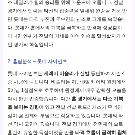
스 테일러가 팀의 승리를 위해 마운드에 오릅니다. 전날
경기에서 엔씨는 타선의 집중력을 앞세워 완승을 거둔 반
면 롯데는 타격 부진과 투수진의 난조로 고개를 숙였습니
다. 롯데가 홈에서의 기복을 극복하고 반격에 성공할지
아니면 엔씨가 전날의 기세를 이어 연승을 달성할지가 이
번 경기의 핵심입니다.
2. 홈팀분석 – 롯데 자이언츠
롯데 자이언츠는
제레미 비슬리
가 선발 등판하여 시즌 4
승 사냥에 나섭니다. 비슬리는 지난 6일 케이티 원정에서
6이닝 1실점으로 호투하며 원정에서 매우 강력한 모습을
다시 한번 입증했습니다. 다만
홈 경기에서는 다소 기복
을 보이는 경향
이 있고 전날 선발 로드리게스가 무너진
점이 팀 전체에 부담으로 작용하고 있습니다. 롯데의 타
선 역시 고민이 깊습니다. 전날 경기에서 전민재의 솔로
홈런이 유일한 득점이었을 만큼
타격 흐름이 급격히 침체