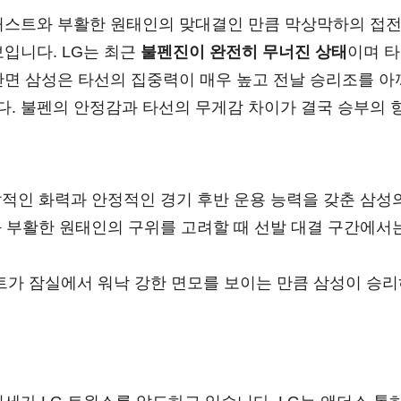
허스트와 부활한 원태인의 맞대결인 만큼 막상막하의 접전
입니다. LG는 최근
불펜진이 완전히 무너진 상태
이며 타
반면 삼성은 타선의 집중력이 매우 높고 전날 승리조를 
다. 불펜의 안정감과 타선의 무게감 차이가 결국 승부의 
발적인 화력과 안정적인 경기 후반 운용 능력을 갖춘 삼성
와 부활한 원태인의 구위를 고려할 때 선발 대결 구간에서는
트가 잠실에서 워낙 강한 면모를 보이는 만큼 삼성이 승리