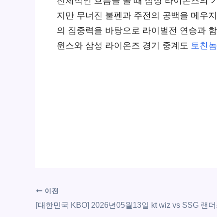
전체적인 흐름을 볼 때 삼성 라이온즈의 
지만 무너진 불펜과 주전의 공백을 메우지
의 집중력을 바탕으로 라이벌전 연승과 함
윈스와 삼성 라이온즈 경기 중계도
토친놈
이전