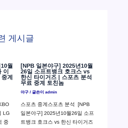
련 게시글
년10월
[NPB 일본야구] 2025년10월
화 이
26일 소프트뱅크 호크스 vs
 중계
한신 타이거즈 | 스포츠 분석
무료 중계 토친놈
야구
/ 글쓴이
admin
KBO
스포츠 중계스포츠 분석 ​ [NPB
 LG
일본야구] 2025년10월26일 소프
석 중
트뱅크 호크스 vs 한신 타이거즈