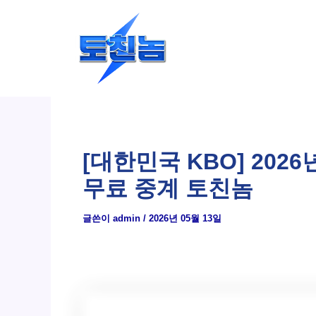
콘
텐
츠
로
건
너
뛰
[대한민국 KBO] 202
기
무료 중계 토친놈
글쓴이
admin
/
2026년 05월 13일