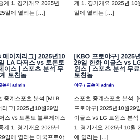
중계 1. 경기개요 2025년
계 1. 경기개요 2025년 10
 25일에 열리는 […]
일에 열리는 […]
B 메이저리그] 2025년10
[KBO 프로야구] 2025
일 LA 다저스 vs 토론토
29일 한화 이글스 vs L
이스 | 스포츠 분석 무
윈스 | 스포츠 분석 무료
중계 토친놈
토친놈
 글쓴이
admin
야구
/ 글쓴이
admin
 중계스포츠 분석 [MLB
스포츠 중계스포츠 분석 ​ [
리그] 2025년10월29일
프로야구] 2025년10월29
다저스 vs 토론토 블루제이스
이글스 vs LG 트윈스 분석
중계 1. 경기개요 2025년
1. 경기개요 2025년 10월 
 29일에 열리는 미국프로야
에 열리는 […]