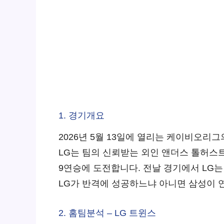
1. 경기개요
2026년 5월 13일에 열리는 케이비오리
LG는 팀의 신뢰받는 외인 앤더스 톨허스
9연승에 도전합니다. 전날 경기에서 LG
LG가 반격에 성공하느냐 아니면 삼성이 
2. 홈팀분석 – LG 트윈스