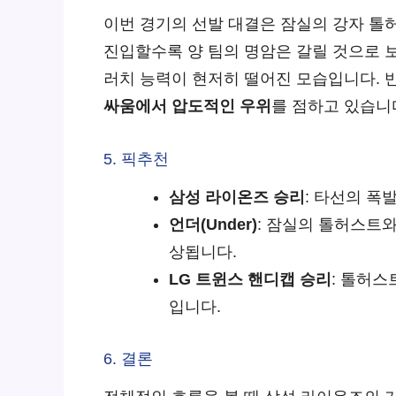
이번 경기의 선발 대결은 잠실의 강자 톨
진입할수록 양 팀의 명암은 갈릴 것으로 보
러치 능력이 현저히 떨어진 모습입니다. 
싸움에서 압도적인 우위
를 점하고 있습니
5. 픽추천
삼성 라이온즈 승리
: 타선의 폭
언더(Under)
: 잠실의 톨허스트
상됩니다.
LG 트윈스 핸디캡 승리
: 톨허스
입니다.
6. 결론