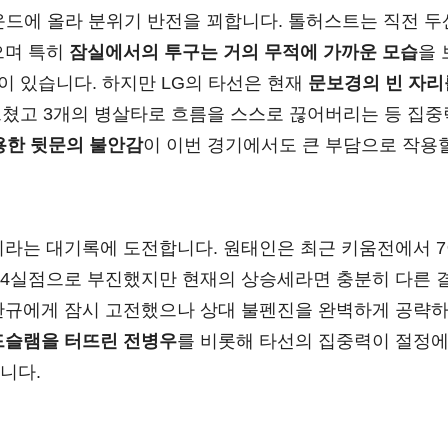
운드에 올라 분위기 반전을 꾀합니다. 톨허스트는 직전 두
으며 특히
잠실에서의 투구는 거의 무적에 가까운 모습
을 
이 있습니다. 하지만 LG의 타선은 현재
문보경의 빈 자리
 그쳤고 3개의 병살타로 흐름을 스스로 끊어버리는 등 집중
용한 뒷문의 불안감
이 이번 경기에서도 큰 부담으로 작용
이라는 대기록에 도전합니다. 원태인은 최근 키움전에서 
닝 4실점으로 부진했지만 현재의 상승세라면 충분히 다른 
임찬규에게 잠시 고전했으나 상대 불펜진을 완벽하게 공략
슬램을 터뜨린 전병우
를 비롯해 타선의 집중력이 절정에
니다.