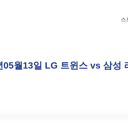
스
6년05월13일 LG 트윈스 vs 삼성