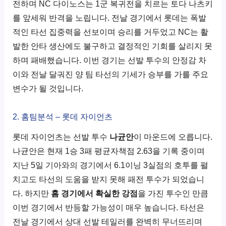
전하며 NC 다이노스는 1군 복귀전을 치르는 토다 나츠키
를 앞세워 반격을 노립니다. 전날 경기에서 롯데는 폭발
적인 타선 집중력을 선보이며 승리를 거두었고 NC는 활
발한 안타 생산에도 불구하고 결정적인 기회를 살리지 못
하며 패배했습니다. 이번 경기는 선발 투수의 안정감 차
이와 전날 달궈진 양 팀 타선의 기세가 승부를 가를 주요
변수가 될 것입니다.
2. 홈팀분석 – 롯데 자이언츠
롯데 자이언츠는 선발 투수
나균안
이 마운드에 오릅니다.
나균안은 현재 1승 3패 평균자책점 2.63을 기록 중이며
지난 5일 기아와의 경기에서 6.1이닝 3실점의 호투를 펼
치고도 타선의 도움을 받지 못해 패전 투수가 되었습니
다. 하지만
홈 경기에서 확실한 강점
을 가진 투수인 만큼
이번 경기에서 반등할 가능성이 매우 높습니다. 타선은
전날 경기에서 상대 선발 테일러를 완벽히 무너뜨리며