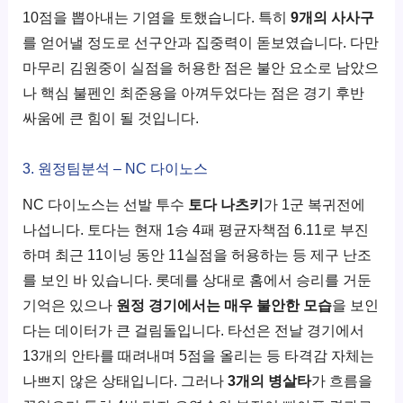
10점을 뽑아내는 기염을 토했습니다. 특히
9개의 사사구
를 얻어낼 정도로 선구안과 집중력이 돋보였습니다. 다만
마무리 김원중이 실점을 허용한 점은 불안 요소로 남았으
나 핵심 불펜인 최준용을 아껴두었다는 점은 경기 후반
싸움에 큰 힘이 될 것입니다.
3. 원정팀분석 – NC 다이노스
NC 다이노스는 선발 투수
토다 나츠키
가 1군 복귀전에
나섭니다. 토다는 현재 1승 4패 평균자책점 6.11로 부진
하며 최근 11이닝 동안 11실점을 허용하는 등 제구 난조
를 보인 바 있습니다. 롯데를 상대로 홈에서 승리를 거둔
기억은 있으나
원정 경기에서는 매우 불안한 모습
을 보인
다는 데이터가 큰 걸림돌입니다. 타선은 전날 경기에서
13개의 안타를 때려내며 5점을 올리는 등 타격감 자체는
나쁘지 않은 상태입니다. 그러나
3개의 병살타
가 흐름을