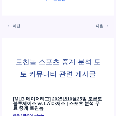
이전
다음
토친놈 스포츠 중계 분석 토
토 커뮤니티 관련 게시글
[MLB 메이저리그] 2025년10월25일 토론토
블루제이스 vs LA 다저스 | 스포츠 분석 무
료 중계 토친놈
야구
/ 글쓴이
admin