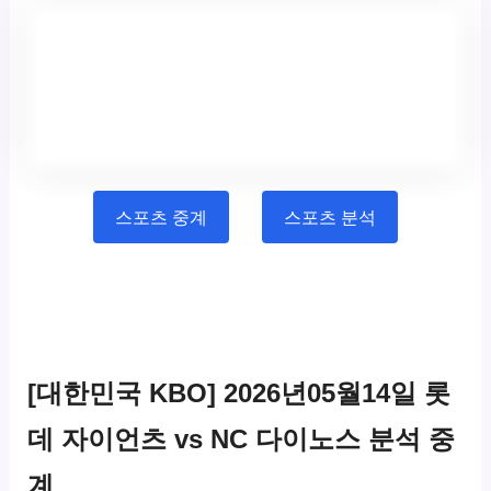
스포츠 중계
스포츠 분석
[대한민국 KBO] 2026년05월14일 롯
데 자이언츠 vs NC 다이노스 분석 중
계