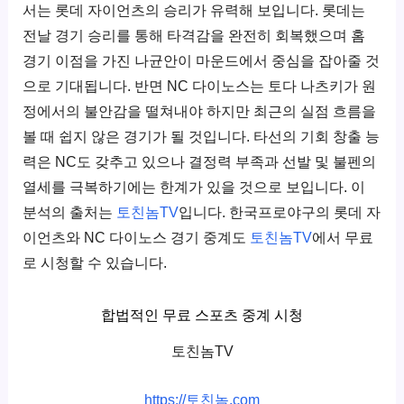
서는 롯데 자이언츠의 승리가 유력해 보입니다. 롯데는
전날 경기 승리를 통해 타격감을 완전히 회복했으며 홈
경기 이점을 가진 나균안이 마운드에서 중심을 잡아줄 것
으로 기대됩니다. 반면 NC 다이노스는 토다 나츠키가 원
정에서의 불안감을 떨쳐내야 하지만 최근의 실점 흐름을
볼 때 쉽지 않은 경기가 될 것입니다. 타선의 기회 창출 능
력은 NC도 갖추고 있으나 결정력 부족과 선발 및 불펜의
열세를 극복하기에는 한계가 있을 것으로 보입니다. 이
분석의 출처는
토친놈TV
입니다. 한국프로야구의 롯데 자
이언츠와 NC 다이노스 경기 중계도
토친놈TV
에서 무료
로 시청할 수 있습니다.
합법적인 무료 스포츠 중계 시청
토친놈TV
https://토친놈.com