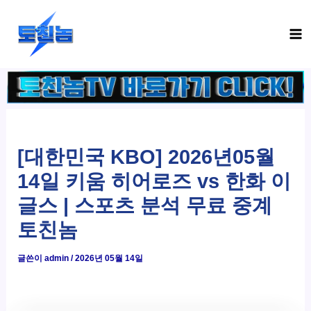
콘
Ma
텐
Me
츠
로
건
너
뛰
기
[대한민국 KBO] 2026년05월
14일 키움 히어로즈 vs 한화 이
글스 | 스포츠 분석 무료 중계
토친놈
글쓴이
admin
/
2026년 05월 14일