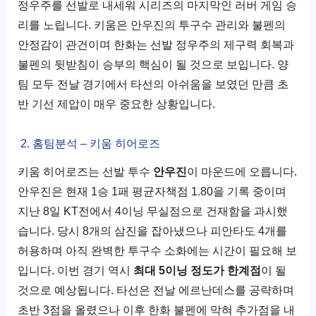
정우주를 선발로 내세워 시리즈의 마지막인 러버 게임 승
리를 노립니다. 키움은 안우진의 투구수 관리와 불펜의
안정감이 관건이며 한화는 선발 정우주의 제구력 회복과
불펜의 뒷받침이 승부의 핵심이 될 것으로 보입니다. 양
팀 모두 전날 경기에서 타선의 아쉬움을 보였던 만큼 초
반 기선 제압이 매우 중요한 상황입니다.
2. 홈팀분석 – 키움 히어로즈
키움 히어로즈는 선발 투수
안우진
이 마운드에 오릅니다.
안우진은 현재 1승 1패 평균자책점 1.80을 기록 중이며
지난 8일 KT전에서 4이닝 무실점으로 건재함을 과시했
습니다. 당시 8개의 삼진을 잡아냈으나 피안타도 4개를
허용하며 아직 완벽한 투구수 소화에는 시간이 필요해 보
입니다. 이번 경기 역시
최대 5이닝 정도가 한계점
이 될
것으로 예상됩니다. 타선은 전날 에르난데스를 공략하며
초반 3점을 올렸으나 이후 한화 불펜에 막혀 추가점을 내