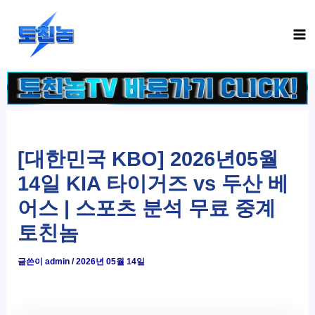
콘
Ma
텐
Me
츠
로
건
너
뛰
기
[대한민국 KBO] 2026년05월
14일 KIA 타이거즈 vs 두산 베
어스 | 스포츠 분석 무료 중계
토친놈
글쓴이
admin
/
2026년 05월 14일