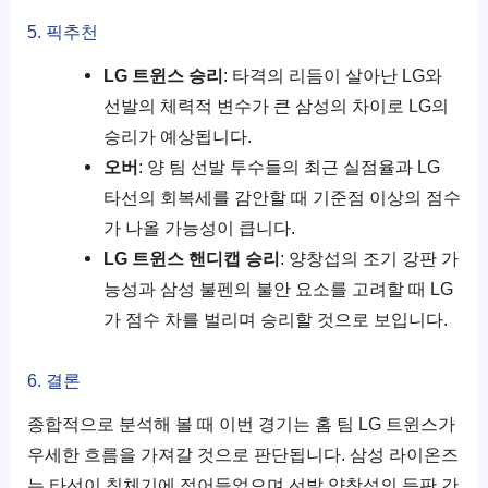
5. 픽추천
LG 트윈스 승리
: 타격의 리듬이 살아난 LG와
선발의 체력적 변수가 큰 삼성의 차이로 LG의
승리가 예상됩니다.
오버
: 양 팀 선발 투수들의 최근 실점율과 LG
타선의 회복세를 감안할 때 기준점 이상의 점수
가 나올 가능성이 큽니다.
LG 트윈스 핸디캡 승리
: 양창섭의 조기 강판 가
능성과 삼성 불펜의 불안 요소를 고려할 때 LG
가 점수 차를 벌리며 승리할 것으로 보입니다.
6. 결론
종합적으로 분석해 볼 때 이번 경기는 홈 팀 LG 트윈스가
우세한 흐름을 가져갈 것으로 판단됩니다. 삼성 라이온즈
는 타선이 침체기에 접어들었으며 선발 양창섭의 등판 간