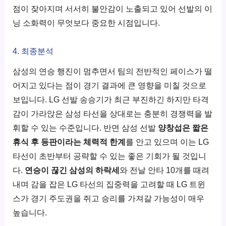
점이 잦아지며 서서히 불안감이 노출되고 있어 선발의 이
닝 소화력이 무엇보다 중요한 시점입니다.
4. 최종분석
삼성의 연승 행진이 멈추면서 팀의 전반적인 페이스가 떨
어지고 있다는 점이 경기 결과에 큰 영향을 미칠 것으로
보입니다. LG 선발 송승기가 최근 부진하긴 하지만 타격
감이 가라앉은 삼성 타선을 상대로는 충분히 경쟁력을 발
휘할 수 있는 수준입니다. 반면 삼성 선발
양창섭은 짧은
휴식 후 등판이라는 체력적 한계
를 안고 있으며 이는 LG
타선이 초반부터 공략할 수 있는 좋은 기회가 될 것입니
다.
연승이 끊긴 삼성의 하락세
와 전날 안타 10개를 때려
내며 감을 잡은 LG 타선의 집중력을 고려할 때 LG 트윈
스가 경기 주도권을 쥐고 승리를 가져갈 가능성이 매우
높습니다.