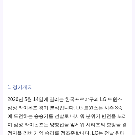
1. 경기개요
2026년 5월 14일에 열리는 한국프로야구의 LG 트윈스
삼성 라이온즈 경기 분석입니다. LG 트윈스는 시즌 3승
에 도전하는 송승기를 선발로 내세워 분위기 반전을 노리
며 삼성 라이온즈는 양창섭을 앞세워 시리즈의 향방을 결
정지을 러버 게임 승리를 정조준합니다. LG는 전날 원태