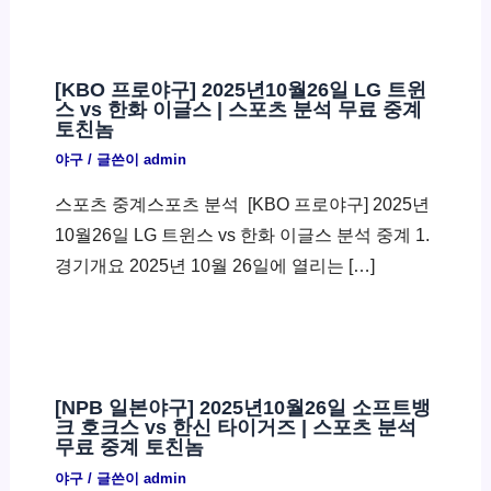
[KBO 프로야구] 2025년10월26일 LG 트윈
스 vs 한화 이글스 | 스포츠 분석 무료 중계
토친놈
야구
/ 글쓴이
admin
스포츠 중계스포츠 분석 ​ [KBO 프로야구] 2025년
10월26일 LG 트윈스 vs 한화 이글스 분석 중계 1.
경기개요 2025년 10월 26일에 열리는 […]
[NPB 일본야구] 2025년10월26일 소프트뱅
크 호크스 vs 한신 타이거즈 | 스포츠 분석
무료 중계 토친놈
야구
/ 글쓴이
admin