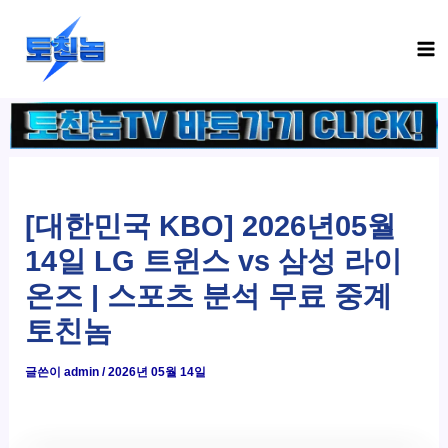
콘
Ma
텐
Me
츠
로
건
너
뛰
기
[대한민국 KBO] 2026년05월
14일 LG 트윈스 vs 삼성 라이
온즈 | 스포츠 분석 무료 중계
토친놈
글쓴이
admin
/
2026년 05월 14일