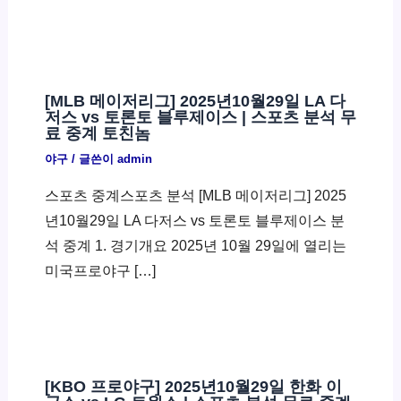
[MLB 메이저리그] 2025년10월29일 LA 다
저스 vs 토론토 블루제이스 | 스포츠 분석 무
료 중계 토친놈
야구
/ 글쓴이
admin
스포츠 중계스포츠 분석 [MLB 메이저리그] 2025
년10월29일 LA 다저스 vs 토론토 블루제이스 분
석 중계 1. 경기개요 2025년 10월 29일에 열리는
미국프로야구 […]
[KBO 프로야구] 2025년10월29일 한화 이