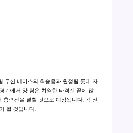
홈팀 두산 베어스의 최승용과 원정팀 롯데 자
경기에서 양 팀은 치열한 타격전 끝에 많
 총력전을 펼칠 것으로 예상됩니다. 각 선
가 될 것입니다.