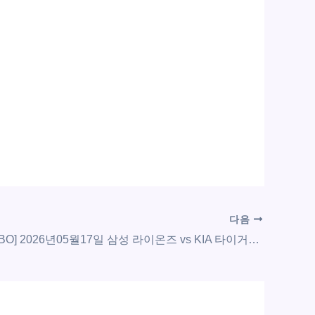
다음
[대한민국 KBO] 2026년05월17일 삼성 라이온즈 vs KIA 타이거즈 | 스포츠 분석 무료 중계 토친놈