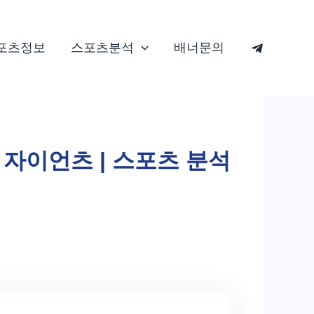
포츠정보
스포츠분석
배너문의
데 자이언츠 | 스포츠 분석