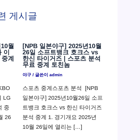
련 게시글
년10월
[NPB 일본야구] 2025년10월
화 이
26일 소프트뱅크 호크스 vs
 중계
한신 타이거즈 | 스포츠 분석
무료 중계 토친놈
야구
/ 글쓴이
admin
KBO
스포츠 중계스포츠 분석 ​ [NPB
 LG
일본야구] 2025년10월26일 소프
석 중
트뱅크 호크스 vs 한신 타이거즈
월 26
분석 중계 1. 경기개요 2025년
10월 26일에 열리는 […]