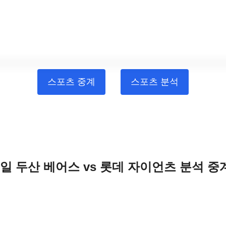
스포츠 중계
스포츠 분석
17일 두산 베어스 vs 롯데 자이언츠 분석 중