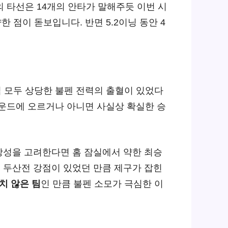
 타선은 14개의 안타가 말해주듯 이번 시
한 점이 돋보입니다. 반면 5.2이닝 동안 4
팀 모두 상당한 불펜 전력의 출혈이 있었다
마운드에 오르거나 아니면 사실상 확실한 승
상성을 고려한다면 홈 잠실에서 약한 최승
 두산전 강점이 있었던 만큼 제구가 잡힌
치 않은 팀
인 만큼 불펜 소모가 극심한 이