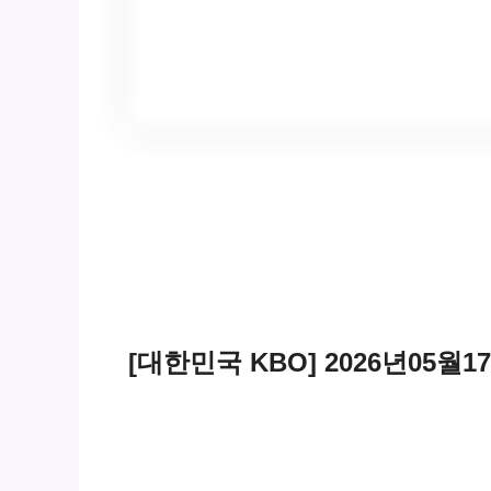
[대한민국 KBO] 2026년05월