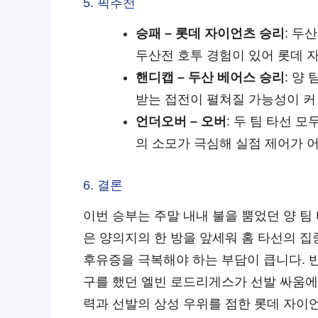
5. 픽추천
승패 – 롯데 자이언츠 승리
: 두
두산전 호투 경험이 있어 롯데 
핸디캡 – 두산 베어스 승리
: 양
받는 접전이 펼쳐질 가능성이 커
언더오버 – 오버
: 두 팀 타선 
의 소모가 극심해 실점 제어가 
6. 결론
이번 승부는 주말 내내 불을 뿜었던 양 
은 양의지의 한 방을 앞세워 홈 타선의 
후유증을 극복해야 하는 부담이 큽니다. 
구를 했던 엘빈 로드리게스가 선발 싸움에
력과 선발의 상성 우위를 점한 롯데 자이