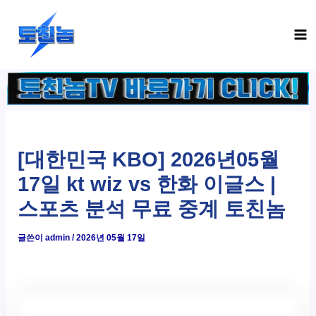
콘
Ma
텐
Me
츠
로
건
너
뛰
기
[대한민국 KBO] 2026년05월
17일 kt wiz vs 한화 이글스 |
스포츠 분석 무료 중계 토친놈
글쓴이
admin
/
2026년 05월 17일