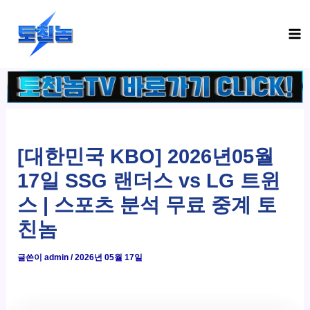
콘
Ma
텐
Me
츠
로
건
너
뛰
기
[대한민국 KBO] 2026년05월
17일 SSG 랜더스 vs LG 트윈
스 | 스포츠 분석 무료 중계 토
친놈
글쓴이
admin
/
2026년 05월 17일