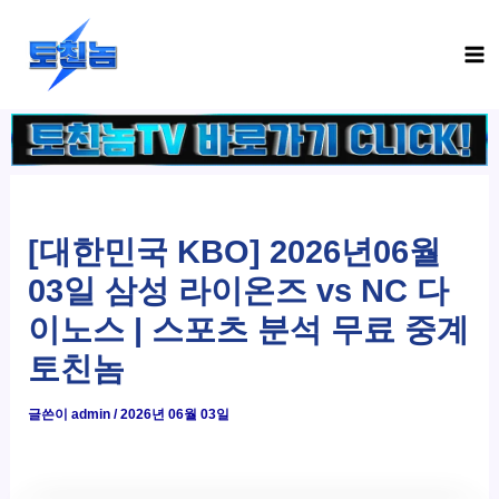
콘
Ma
텐
Me
츠
로
건
너
뛰
기
[대한민국 KBO] 2026년06월
03일 삼성 라이온즈 vs NC 다
이노스 | 스포츠 분석 무료 중계
토친놈
글쓴이
admin
/
2026년 06월 03일