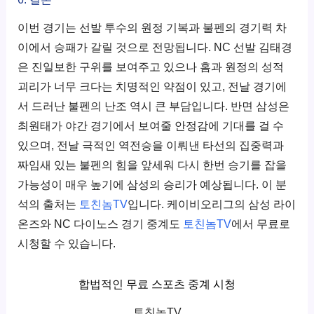
이번 경기는 선발 투수의 원정 기복과 불펜의 경기력 차
이에서 승패가 갈릴 것으로 전망됩니다. NC 선발 김태경
은 진일보한 구위를 보여주고 있으나 홈과 원정의 성적
괴리가 너무 크다는 치명적인 약점이 있고, 전날 경기에
서 드러난 불펜의 난조 역시 큰 부담입니다. 반면 삼성은
최원태가 야간 경기에서 보여줄 안정감에 기대를 걸 수
있으며, 전날 극적인 역전승을 이뤄낸 타선의 집중력과
짜임새 있는 불펜의 힘을 앞세워 다시 한번 승기를 잡을
가능성이 매우 높기에 삼성의 승리가 예상됩니다. 이 분
석의 출처는
토친놈TV
입니다. 케이비오리그의 삼성 라이
온즈와 NC 다이노스 경기 중계도
토친놈TV
에서 무료로
시청할 수 있습니다.
합법적인 무료 스포츠 중계 시청
토친놈TV