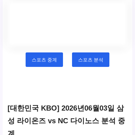
스포츠 중계
스포츠 분석
[대한민국 KBO] 2026년06월03일 삼
성 라이온즈 vs NC 다이노스 분석 중
계