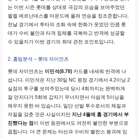
는 이번 시즌 롯데를 상대로 극강의 모습을 보여주었던
윌켈 에르난데스를 마운드에 올려 연승을 정조준합니다.
전날 경기에서 투타의 조화 속에 한화가 웃었던 만큼 롯
데가 수비 불안과 타격 침체를 극복하고 반격에 성공할
수 있을지가 이번 경기의 최대 관전 포인트입니다.
2. 홈팀분석 – 롯데 자이언츠
롯데 자이언츠는
이민석(8.78)
카드를 내세워 반격에 나
섭니다. 이민석은 지난 30일 NC 원정 경기에서 4.2이닝 2
실점의 투구를 보여주었는데 당시 4회까지는 완벽하게
잘 던지다가 5회에 갑자기 무너지면서 아쉽게 5이닝을
채우지 못한 바 있습니다. 일단 선발 투수로서의 체질과
자질을 갖춘 것은 사실이지만
지난 4월에 홈 경기에서 부
진했다는 점
이 이번 등판에서도 여전히 불안한 부분으로
꼽힙니다. 더 큰 문제는 타선과 수비의 밸런스 붕괴에 있