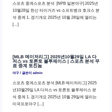
스포츠 중계스포츠 분석 ​ [NPB 일본야구] 2025년
10월28일 한신 타이거즈 vs 소프트뱅크 호크스 분
석 중계 1. 경기개요 2025년 10월 28일에 열리는
[…]
[MLB 메이저리그] 2025년10월29일 LA 다
저스 vs 토론토 블루제이스 | 스포츠 분석 무
료 중계 토친놈
야구
/ 글쓴이
admin
스포츠 중계스포츠 분석 [MLB 메이저리그] 2025
년10월29일 LA 다저스 vs 토론토 블루제이스 분
석 중계 1. 경기개요 2025년 10월 29일에 열리는
미국프로야구 […]