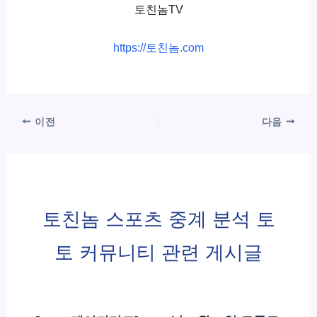
토친놈TV
https://토친놈.com
이전
다음
토친놈 스포츠 중계 분석 토
토 커뮤니티 관련 게시글