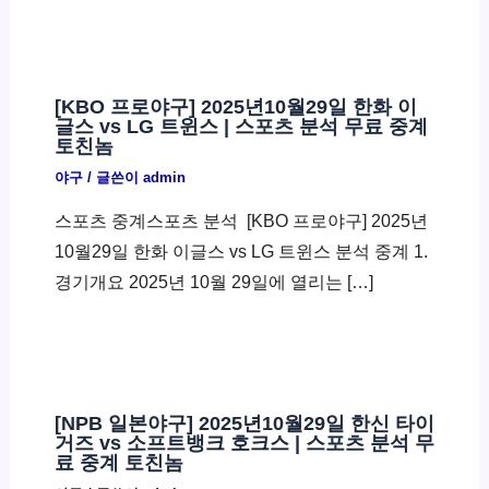
[KBO 프로야구] 2025년10월29일 한화 이
글스 vs LG 트윈스 | 스포츠 분석 무료 중계
토친놈
야구
/ 글쓴이
admin
스포츠 중계스포츠 분석 ​ [KBO 프로야구] 2025년
10월29일 한화 이글스 vs LG 트윈스 분석 중계 1.
경기개요 2025년 10월 29일에 열리는 […]
[NPB 일본야구] 2025년10월29일 한신 타이
거즈 vs 소프트뱅크 호크스 | 스포츠 분석 무
료 중계 토친놈