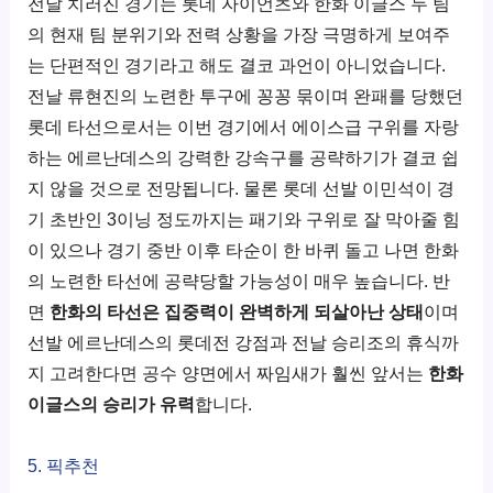
전날 치러진 경기는 롯데 자이언츠와 한화 이글스 두 팀
의 현재 팀 분위기와 전력 상황을 가장 극명하게 보여주
는 단편적인 경기라고 해도 결코 과언이 아니었습니다.
전날 류현진의 노련한 투구에 꽁꽁 묶이며 완패를 당했던
롯데 타선으로서는 이번 경기에서 에이스급 구위를 자랑
하는 에르난데스의 강력한 강속구를 공략하기가 결코 쉽
지 않을 것으로 전망됩니다. 물론 롯데 선발 이민석이 경
기 초반인 3이닝 정도까지는 패기와 구위로 잘 막아줄 힘
이 있으나 경기 중반 이후 타순이 한 바퀴 돌고 나면 한화
의 노련한 타선에 공략당할 가능성이 매우 높습니다. 반
면
한화의 타선은 집중력이 완벽하게 되살아난 상태
이며
선발 에르난데스의 롯데전 강점과 전날 승리조의 휴식까
지 고려한다면 공수 양면에서 짜임새가 훨씬 앞서는
한화
이글스의 승리가 유력
합니다.
5. 픽추천