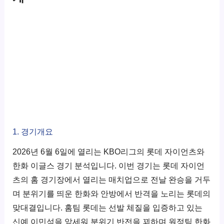
1. 경기개요
2026년 6월 6일에 열리는 KBO리그의 롯데 자이언츠와
한화 이글스 경기 분석입니다. 이번 경기는 롯데 자이언
츠의 홈 경기장에서 열리는 매치업으로 전날 완승을 거두
며 분위기를 띄운 한화와 안방에서 반격을 노리는 롯데의
맞대결입니다. 홈팀 롯데는 선발 체질을 입증하고 있는
신예 이민석을 앞세워 분위기 반전을 꾀하며 원정팀 한화