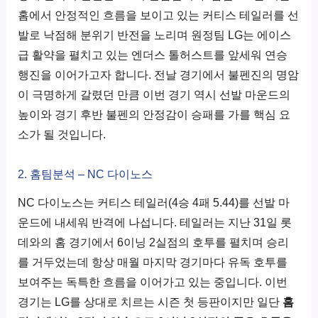
홈에서 안정적인 흐름을 보이고 있는 커티스 테일러를 선
발로 낙점해 분위기 반전을 노리며 원정팀 LG는 에이스
급 활약을 펼치고 있는 엔더스 톨허스트를 앞세워 연승
행진을 이어가고자 합니다. 전날 경기에서 불펜진의 명암
이 극명하게 갈렸던 만큼 이번 경기 역시 선발 마운드의
높이와 경기 후반 불펜의 안정감이 승패를 가를 핵심 요
소가 될 것입니다.
2. 홈팀분석 – NC 다이노스
NC 다이노스는 커티스 테일러(4승 4패 5.44)를 선발 마
운드에 내세워 반격에 나섭니다. 테일러는 지난 31일 롯
데와의 홈 경기에서 6이닝 2실점의 호투를 펼치며 승리
를 거두었는데 항상 매월 마지막 경기마다 유독 호투를
보여주는 독특한 흐름을 이어가고 있는 중입니다. 이번
경기는 LG를 상대로 치르는 시즌 첫 등판이지만 일단
홈