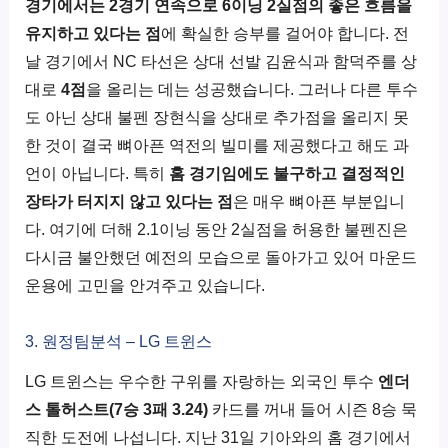
경기에서는 2경기 연속으로 6이닝 2실점의 좋은 흐름을
유지하고 있다는 점
에 확실한 승부를 걸어야 합니다. 전
날 경기에서 NC 타선은 상대 선발 김윤식과 함덕주를 상
대로
4점
을 올리는 데는 성공했습니다. 그러나 다른 투수
도 아닌 상대 불펜 장현식을 상대로 추가점을 올리지 못
한 것이 결국 뼈아픈 역전의 빌미를 제공했다고 해도 과
언이 아닙니다. 특히
홈 경기임에도 불구하고 결정적인
장타가 터지지 않고 있다는 점
은 매우 뼈아픈 부분입니
다. 여기에 더해 2.1이닝 동안 2실점을 허용한 불펜진은
다시금 불안했던 예전의 모습으로 돌아가고 있어 마운드
운용에 고민을 안겨주고 있습니다.
3. 원정팀분석 – LG 트윈스
LG 트윈스는 우수한 구위를 자랑하는 외국인 투수
엔더
스 톨허스트(7승 3패 3.24)
카드를 꺼내 들어 시즌 8승 묵
직한 도전에 나섭니다. 지난 31일 기아와의 홈 경기에서