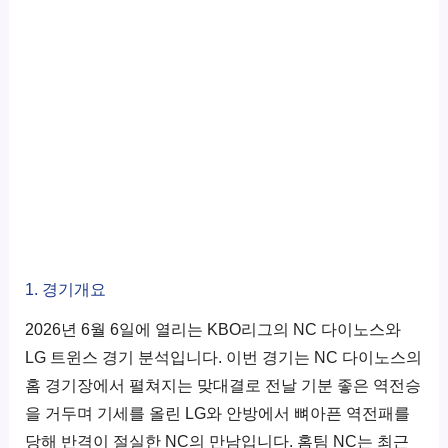
1. 경기개요
2026년 6월 6일에 열리는 KBO리그의 NC 다이노스와
LG 트윈스 경기 분석입니다. 이번 경기는 NC 다이노스의
홈 경기장에서 펼쳐지는 맞대결로 전날 기분 좋은 역전승
을 거두며 기세를 올린 LG와 안방에서 뼈아픈 역전패를
당해 반격이 절실한 NC의 만남입니다. 홈팀 NC는 최근