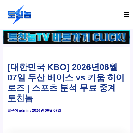
콘
Ma
텐
Me
츠
로
건
너
뛰
기
[대한민국 KBO] 2026년06월
07일 두산 베어스 vs 키움 히어
로즈 | 스포츠 분석 무료 중계
토친놈
글쓴이
admin
/
2026년 06월 07일