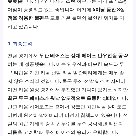
못했습니다. 외국인 타자 케스턴 히우라는 역시 프리스윙
어임이 증명되고 있는 중입니다. 여기에
5이닝 동안 3실
점을 허용한 불펜
은 도로 키움 불펜의 불안한 위치를 지
키고 있습니다.
4. 최종분석
전날 경기에서
두산 베어스는 상대 에이스 안우진을 공략
하는 데 성공했습니다. 이는 안우진과 비슷한 속도와 투
구 타입을 가진 키움 선발 라울 알칸타라에게는 매우 좋
지 않은 소식일 것입니다. 물론 두산 선발 웨스 벤자민이
이전 키움 원정 경기에서 부진했던 기억이 있기는 하지만
최근 투구 페이스가 워낙 압도적으로 훌륭한 상태
입니다.
반면 키움 히어로즈는 홈에서 강했던 최민석을 상대로도
이번에 완전히 막혀버리며 타선이 침체되어 있습니다. 선
발의 최근 기세와 강속구 투수를 투수 공략해낸 타선의
리듬을 고려할 때 두산 베어스의 승리가 유력합니다.