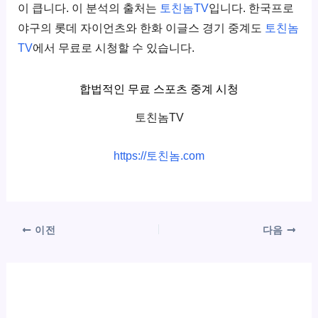
이 큽니다. 이 분석의 출처는
토친놈TV
입니다. 한국프로
야구의 롯데 자이언츠와 한화 이글스 경기 중계도
토친놈
TV
에서 무료로 시청할 수 있습니다.
합법적인 무료 스포츠 중계 시청
토친놈TV
https://토친놈.com
이전
다음