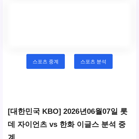
스포츠 중계
스포츠 분석
[대한민국 KBO] 2026년06월07일 롯
데 자이언츠 vs 한화 이글스 분석 중
계