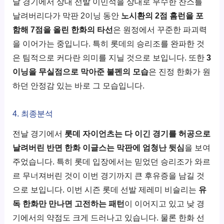
날 경기에서 상대 선발 이민석을 상대로 무수한 찬스를
날려버리다가 막판 2이닝 동안
노시환의 2점 홈런을 포
함해 7점을 올린 한화의 타선
은 원정에서 꾸준한 파괴력
을 이어가는 중입니다. 특히 롯데의 승리조를 완파한 것
은 팀적으로 커다란 의미를 지닐 것으로 보입니다. 또한
3
이닝을 무실점으로 막아준 불펜의 모습
은 진정 한화가 원
하던 안정감 있는 바로 그 모습입니다.
4. 최종분석
전날 경기에서
롯데 자이언츠는 다 이긴 경기를 허공으로
날려버린 반면 한화 이글스는 막판에 엄청난 뒷심
을 보여
주었습니다. 특히 롯데 입장에서는 믿었던 승리조가 와르
르 무너져버린 것이 이번 경기까지 큰 후유증을 남길 것
으로 보입니다. 이번 시즌 롯데 선발 제레미 비슬리는
유
독 한화만 만나면 고전하는 패턴
이 이어지고 있고 낮 경
기에서의 약점도 크게 드러나고 있습니다. 물론 한화 선