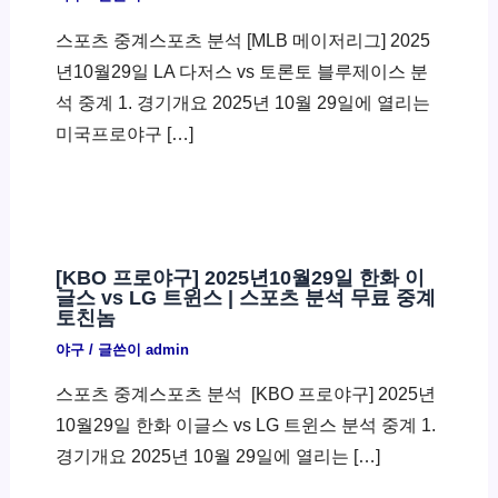
스포츠 중계스포츠 분석 [MLB 메이저리그] 2025
년10월29일 LA 다저스 vs 토론토 블루제이스 분
석 중계 1. 경기개요 2025년 10월 29일에 열리는
미국프로야구 […]
[KBO 프로야구] 2025년10월29일 한화 이
글스 vs LG 트윈스 | 스포츠 분석 무료 중계
토친놈
야구
/ 글쓴이
admin
스포츠 중계스포츠 분석 ​ [KBO 프로야구] 2025년
10월29일 한화 이글스 vs LG 트윈스 분석 중계 1.
경기개요 2025년 10월 29일에 열리는 […]