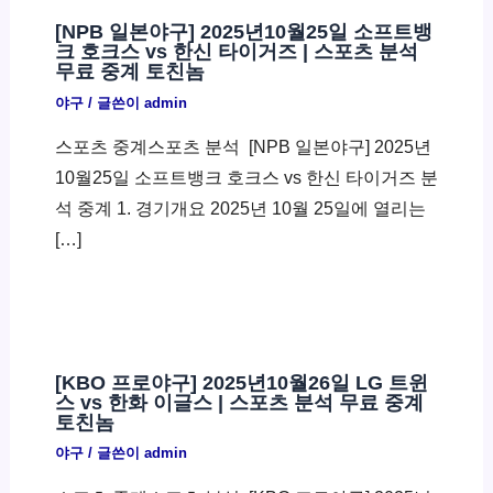
[NPB 일본야구] 2025년10월25일 소프트뱅
크 호크스 vs 한신 타이거즈 | 스포츠 분석
무료 중계 토친놈
야구
/ 글쓴이
admin
스포츠 중계스포츠 분석 ​ [NPB 일본야구] 2025년
10월25일 소프트뱅크 호크스 vs 한신 타이거즈 분
석 중계 1. 경기개요 2025년 10월 25일에 열리는
[…]
[KBO 프로야구] 2025년10월26일 LG 트윈
스 vs 한화 이글스 | 스포츠 분석 무료 중계
토친놈
야구
/ 글쓴이
admin