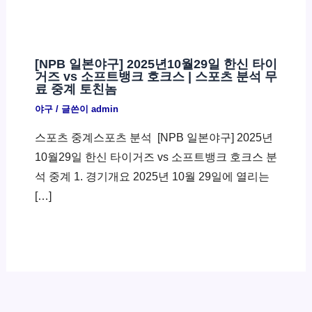
[NPB 일본야구] 2025년10월29일 한신 타이
거즈 vs 소프트뱅크 호크스 | 스포츠 분석 무
료 중계 토친놈
야구
/ 글쓴이
admin
스포츠 중계스포츠 분석 ​ [NPB 일본야구] 2025년
10월29일 한신 타이거즈 vs 소프트뱅크 호크스 분
석 중계 1. 경기개요 2025년 10월 29일에 열리는
[…]