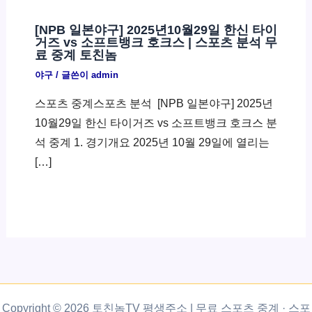
[NPB 일본야구] 2025년10월29일 한신 타이
거즈 vs 소프트뱅크 호크스 | 스포츠 분석 무
료 중계 토친놈
야구
/ 글쓴이
admin
스포츠 중계스포츠 분석 ​ [NPB 일본야구] 2025년
10월29일 한신 타이거즈 vs 소프트뱅크 호크스 분
석 중계 1. 경기개요 2025년 10월 29일에 열리는
[…]
Copyright © 2026 토친놈TV 평생주소 | 무료 스포츠 중계 · 스포