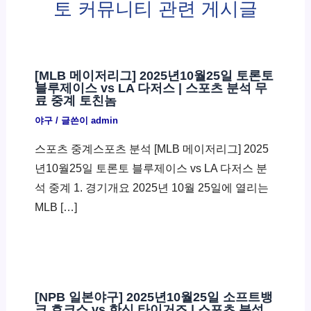
토 커뮤니티 관련 게시글
[MLB 메이저리그] 2025년10월25일 토론토
블루제이스 vs LA 다저스 | 스포츠 분석 무
료 중계 토친놈
야구
/ 글쓴이
admin
스포츠 중계스포츠 분석 [MLB 메이저리그] 2025
년10월25일 토론토 블루제이스 vs LA 다저스 분
석 중계 1. 경기개요 2025년 10월 25일에 열리는
MLB […]
[NPB 일본야구] 2025년10월25일 소프트뱅
크 호크스 vs 한신 타이거즈 | 스포츠 분석