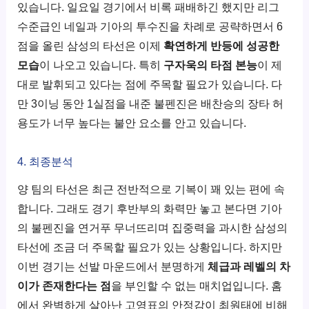
있습니다. 일요일 경기에서 비록 패배하긴 했지만 리그
수준급인 네일과 기아의 투수진을 차례로 공략하면서 6
점을 올린 삼성의 타선은 이제
확연하게 반등에 성공한
모습
이 나오고 있습니다. 특히
구자욱의 타점 본능
이 제
대로 발휘되고 있다는 점에 주목할 필요가 있습니다. 다
만 3이닝 동안 1실점을 내준 불펜진은 배찬승의 장타 허
용도가 너무 높다는 불안 요소를 안고 있습니다.
4. 최종분석
양 팀의 타선은 최근 전반적으로 기복이 꽤 있는 편에 속
합니다. 그래도 경기 후반부의 화력만 놓고 본다면 기아
의 불펜진을 연거푸 무너뜨리며 집중력을 과시한 삼성의
타선에 조금 더 주목할 필요가 있는 상황입니다. 하지만
이번 경기는 선발 마운드에서 분명하게
체급과 레벨의 차
이가 존재한다는 점
을 부인할 수 없는 매치업입니다. 홈
에서 완벽하게 살아난 고영표의 안정감이 최원태에 비해