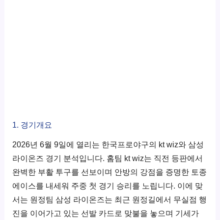
1. 경기개요
2026년 6월 9일에 열리는 한국프로야구의 kt wiz와 삼성
라이온즈 경기 분석입니다. 홈팀 kt wiz는 직전 등판에서
완벽한 부활 투구를 선보이며 안방의 강점을 증명한 토종
에이스를 내세워 주중 첫 경기 승리를 노립니다. 이에 맞
서는 원정팀 삼성 라이온즈는 최근 원정길에서 무실점 행
진을 이어가고 있는 선발 카드로 맞불을 놓으며 기세가