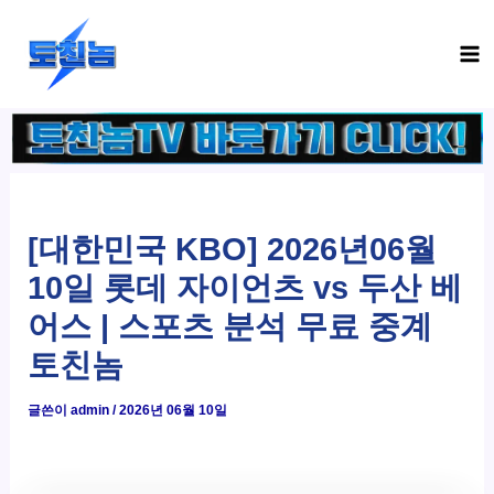
콘
Ma
텐
Me
츠
로
건
너
뛰
기
[대한민국 KBO] 2026년06월
10일 롯데 자이언츠 vs 두산 베
어스 | 스포츠 분석 무료 중계
토친놈
글쓴이
admin
/
2026년 06월 10일