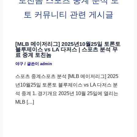
토친놈 스포츠 중계 분석 토
토 커뮤니티 관련 게시글
[MLB 메이저리그] 2025년10월25일 토론토
블루제이스 vs LA 다저스 | 스포츠 분석 무
료 중계 토친놈
야구
/ 글쓴이
admin
스포츠 중계스포츠 분석 [MLB 메이저리그] 2025
년10월25일 토론토 블루제이스 vs LA 다저스 분
석 중계 1. 경기개요 2025년 10월 25일에 열리는
MLB […]