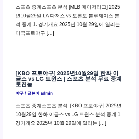
스포츠 중계스포츠 분석 [MLB 메이저리그] 2025
년10월29일 LA 다저스 vs 토론토 블루제이스 분
석 중계 1. 경기개요 2025년 10월 29일에 열리는
미국프로야구 […]
[KBO 프로야구] 2025년10월29일 한화 이
글스 vs LG 트윈스 | 스포츠 분석 무료 중계
토친놈
야구
/ 글쓴이
admin
스포츠 중계스포츠 분석 ​ [KBO 프로야구] 2025년
10월29일 한화 이글스 vs LG 트윈스 분석 중계 1.
경기개요 2025년 10월 29일에 열리는 […]