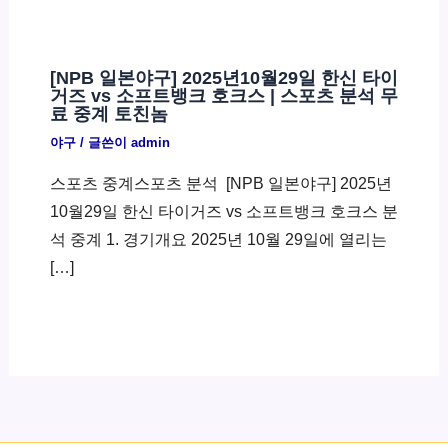
[NPB 일본야구] 2025년10월29일 한신 타이
거즈 vs 소프트뱅크 호크스 | 스포츠 분석 무
료 중계 토친놈
야구
/ 글쓴이
admin
스포츠 중계스포츠 분석 ​ [NPB 일본야구] 2025년
10월29일 한신 타이거즈 vs 소프트뱅크 호크스 분
석 중계 1. 경기개요 2025년 10월 29일에 열리는
[…]