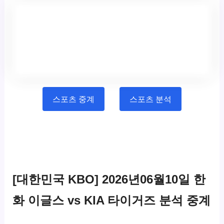
스포츠 중계
스포츠 분석
[대한민국 KBO] 2026년06월10일 한
화 이글스 vs KIA 타이거즈 분석 중계