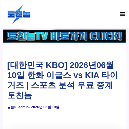
콘
Ma
텐
Me
츠
로
건
너
뛰
기
[대한민국 KBO] 2026년06월
10일 한화 이글스 vs KIA 타이
거즈 | 스포츠 분석 무료 중계
토친놈
글쓴이
admin
/
2026년 06월 10일