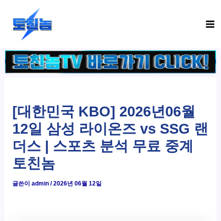
콘
Ma
텐
Me
츠
로
건
너
뛰
기
[대한민국 KBO] 2026년06월
12일 삼성 라이온즈 vs SSG 랜
더스 | 스포츠 분석 무료 중계
토친놈
글쓴이
admin
/
2026년 06월 12일