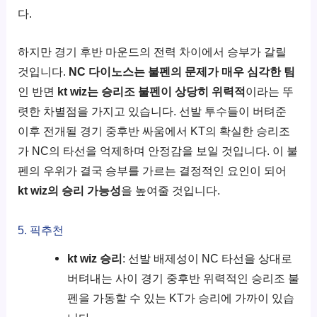
다.
하지만 경기 후반 마운드의 전력 차이에서 승부가 갈릴
것입니다.
NC 다이노스는 불펜의 문제가 매우 심각한 팀
인 반면
kt wiz는 승리조 불펜이 상당히 위력적
이라는 뚜
렷한 차별점을 가지고 있습니다. 선발 투수들이 버텨준
이후 전개될 경기 중후반 싸움에서 KT의 확실한 승리조
가 NC의 타선을 억제하며 안정감을 보일 것입니다. 이 불
펜의 우위가 결국 승부를 가르는 결정적인 요인이 되어
kt wiz의 승리 가능성
을 높여줄 것입니다.
5. 픽추천
kt wiz 승리
: 선발 배제성이 NC 타선을 상대로
버텨내는 사이 경기 중후반 위력적인 승리조 불
펜을 가동할 수 있는 KT가 승리에 가까이 있습