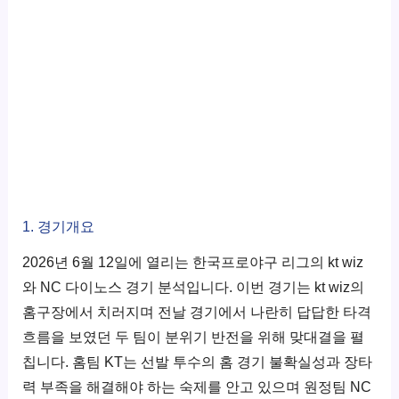
1. 경기개요
2026년 6월 12일에 열리는 한국프로야구 리그의 kt wiz
와 NC 다이노스 경기 분석입니다. 이번 경기는 kt wiz의
홈구장에서 치러지며 전날 경기에서 나란히 답답한 타격
흐름을 보였던 두 팀이 분위기 반전을 위해 맞대결을 펼
칩니다. 홈팀 KT는 선발 투수의 홈 경기 불확실성과 장타
력 부족을 해결해야 하는 숙제를 안고 있으며 원정팀 NC