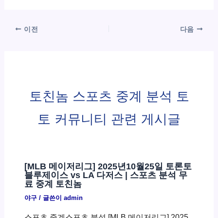
이전
다음
토친놈 스포츠 중계 분석 토
토 커뮤니티 관련 게시글
[MLB 메이저리그] 2025년10월25일 토론토
블루제이스 vs LA 다저스 | 스포츠 분석 무
료 중계 토친놈
야구
/ 글쓴이
admin
스포츠 중계스포츠 분석 [MLB 메이저리그] 2025