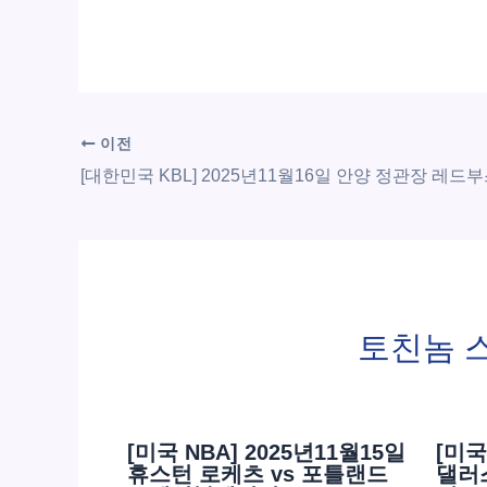
이전
토친놈 
[미국 NBA] 2025년11월15일
[미국
휴스턴 로케츠 vs 포틀랜드
댈러스