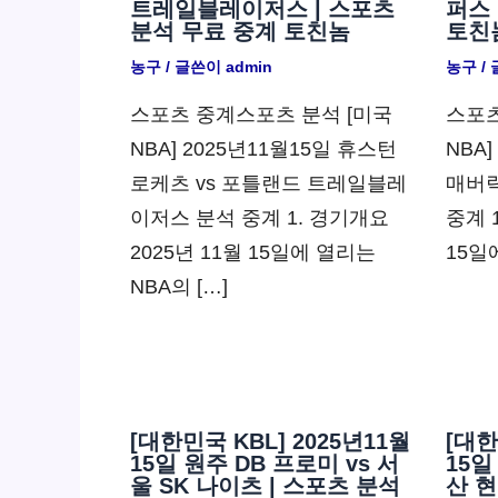
트레일블레이저스 | 스포츠
퍼스 
분석 무료 중계 토친놈
토친
농구
/ 글쓴이
admin
농구
/
스포츠 중계스포츠 분석 [미국
스포츠
NBA] 2025년11월15일 휴스턴
NBA
로케츠 vs 포틀랜드 트레일블레
매버릭
이저스 분석 중계 1. 경기개요
중계 
2025년 11월 15일에 열리는
15일
NBA의 […]
[대한민국 KBL] 2025년11월
[대한
15일 원주 DB 프로미 vs 서
15일
울 SK 나이츠 | 스포츠 분석
산 현