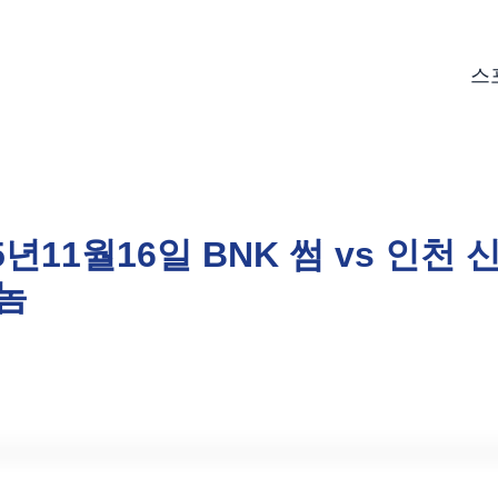
스
25년11월16일 BNK 썸 vs 인천
놈