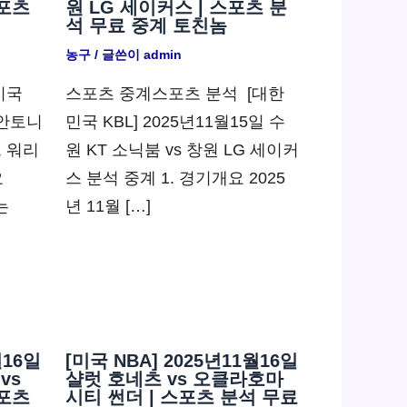
포츠
원 LG 세이커스 | 스포츠 분
석 무료 중계 토친놈
농구
/ 글쓴이
admin
미국
스포츠 중계스포츠 분석 ​ [대한
샌안토니
민국 KBL] 2025년11월15일 수
트 워리
원 KT 소닉붐 vs 창원 LG 세이커
요
스 분석 중계 1. 경기개요 2025
는
년 11월 […]
월16일
[미국 NBA] 2025년11월16일
vs
샬럿 호네츠 vs 오클라호마
포츠
시티 썬더 | 스포츠 분석 무료