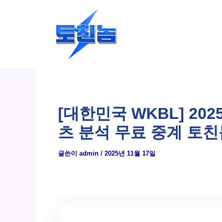
콘
텐
츠
로
건
너
뛰
[대한민국 WKBL] 20
기
츠 분석 무료 중계 토친
글쓴이
admin
/
2025년 11월 17일