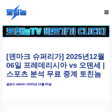
콘
Ma
텐
Me
츠
로
건
너
뛰
기
[덴마크 슈퍼리가] 2025년12월
06일 프레데리시아 vs 오덴세 |
스포츠 분석 무료 중계 토친놈
글쓴이
admin
/
2025년 12월 05일