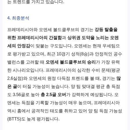
는 트렌드를 가지고 있습니다.
4. 최종분석
프레데리시아와 오덴세 볼드클루브의 경기는
강등 탈출을
위한 프레데리시아의 간절함
과
상위권 도약을 노리는 오덴
세의 안정감
이 맞붙는 구도입니다. 오덴세는 현재 우세팀으
로 평가받고 있으며, 최근 10경기 성적(8승)과 안정적인 공수
밸런스를 고려할 때
오덴세 볼드클루브의 승리
가 가장 유력
한 시나리오입니다. 프레데리시아의 심각한 수비 문제(평균
2.6실점)와 오덴세의 원정 다득점 트렌드를 볼 때, 경기는
많
은 골
이 터질 가능성이 높습니다. 양 팀 맞대결 평균 총 득점
도 3.56골로 높아
총 2.5골 오버
가 강력하게 예상됩니다. 오
덴세는 득점을 기록할 가능성이 매우 높으며, 프레데리시아
역시 홈에서 공격적인 태도를 취하고 있어 양 팀 득점 가능성
(BTTS)도 높게 평가됩니다.