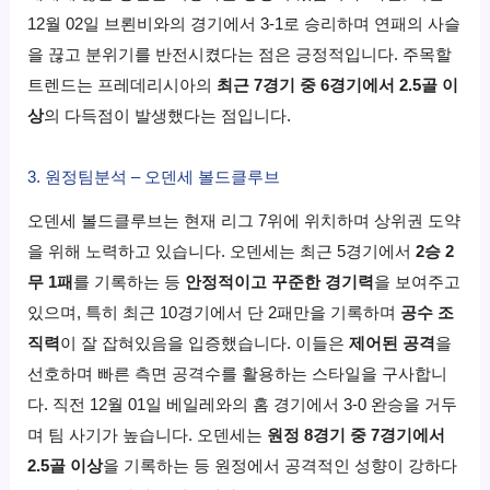
12월 02일 브뢴비와의 경기에서 3-1로 승리하며 연패의 사슬
을 끊고 분위기를 반전시켰다는 점은 긍정적입니다. 주목할
트렌드는 프레데리시아의
최근 7경기 중 6경기에서 2.5골 이
상
의 다득점이 발생했다는 점입니다.
3. 원정팀분석 – 오덴세 볼드클루브
오덴세 볼드클루브는 현재 리그 7위에 위치하며 상위권 도약
을 위해 노력하고 있습니다. 오덴세는 최근 5경기에서
2승 2
무 1패
를 기록하는 등
안정적이고 꾸준한 경기력
을 보여주고
있으며, 특히 최근 10경기에서 단 2패만을 기록하며
공수 조
직력
이 잘 잡혀있음을 입증했습니다. 이들은
제어된 공격
을
선호하며 빠른 측면 공격수를 활용하는 스타일을 구사합니
다. 직전 12월 01일 베일레와의 홈 경기에서 3-0 완승을 거두
며 팀 사기가 높습니다. 오덴세는
원정 8경기 중 7경기에서
2.5골 이상
을 기록하는 등 원정에서 공격적인 성향이 강하다