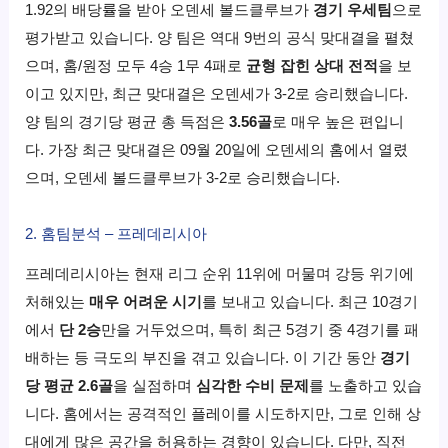
1.92의 배당률을 받아 오덴세 볼드클루브가
경기 우세팀
으로
평가받고 있습니다. 양 팀은 역대 9번의 공식 맞대결을 펼쳤
으며, 홈/원정 모두 4승 1무 4패로
균형 잡힌 상대 전적
을 보
이고 있지만, 최근 맞대결은 오덴세가 3-2로 승리했습니다.
양 팀의 경기당 평균 총 득점은
3.56골
로 매우 높은 편입니
다. 가장 최근 맞대결은 09월 20일에 오덴세의 홈에서 열렸
으며, 오덴세 볼드클루브가 3-2로 승리했습니다.
2. 홈팀분석 – 프레데리시아
프레데리시아는 현재 리그 순위 11위에 머물며 강등 위기에
처해있는
매우 어려운 시기
를 보내고 있습니다. 최근 10경기
에서
단 2승
만을 거두었으며, 특히 최근 5경기 중 4경기를 패
배하는 등 극도의 부진을 겪고 있습니다. 이 기간 동안
경기
당 평균 2.6골
을 실점하며
심각한 수비 문제
를 노출하고 있습
니다. 홈에서는 공격적인 플레이를 시도하지만, 그로 인해 상
대에게 많은 공간을 허용하는 경향이 있습니다. 다만, 직전