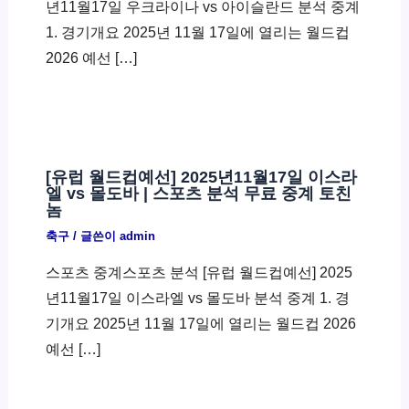
년11월17일 우크라이나 vs 아이슬란드 분석 중계
1. 경기개요 2025년 11월 17일에 열리는 월드컵
2026 예선 […]
[유럽 월드컵예선] 2025년11월17일 이스라
엘 vs 몰도바 | 스포츠 분석 무료 중계 토친
놈
축구
/ 글쓴이
admin
스포츠 중계스포츠 분석 [유럽 월드컵예선] 2025
년11월17일 이스라엘 vs 몰도바 분석 중계 1. 경
기개요 2025년 11월 17일에 열리는 월드컵 2026
예선 […]