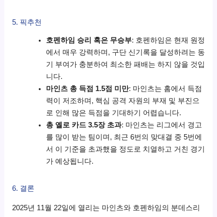
5. 픽추천
호펜하임 승리 혹은 무승부
: 호펜하임은 현재 원정
에서 매우 강력하며, 구단 신기록을 달성하려는 동
기 부여가 충분하여 최소한 패배는 하지 않을 것입
니다.
마인츠 총 득점 1.5점 미만
: 마인츠는 홈에서 득점
력이 저조하며, 핵심 공격 자원의 부재 및 부진으
로 인해 많은 득점을 기대하기 어렵습니다.
총 옐로 카드 3.5장 초과
: 마인츠는 리그에서 경고
를 많이 받는 팀이며, 최근 6번의 맞대결 중 5번에
서 이 기준을 초과했을 정도로 치열하고 거친 경기
가 예상됩니다.
6. 결론
2025년 11월 22일에 열리는 마인츠와 호펜하임의 분데스리