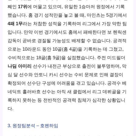
째인
17위
에 머물고 있으며, 유일한 1승마저 원정에서 기록
했습니다. 홈 경기 성적만을 놓고 볼 때, 마인츠는 5경기에서
4패 1무
라는 처참한 성적을 기록하며 리그에서 가장 약한 팀
입니다. 만약 이번 경기에서도 홈에서 패배한다면 보 헨릭센
감독이 곧바로 경질될 가능성도 배제할 수 없습니다. 공격적
으로는 10라운드 동안 10골(홈 4골)을 기록하는 데 그쳤고,
수비적으로는 18골(홈 9골)을 실점했습니다. 주전 미드필더
나딤 아미리
선수가 내전근 부상으로 출전이 불투명하며, 막
심 달 선수와 안토니 카시 선수는 수비 문제로 인해 결장이
확정되어 선수단 구성에 어려움을 겪고 있습니다. 공격수 베
네딕트 홀러바흐 선수는 아직 새 클럽에서 리그 데뷔골을 기
록하지 못하는 등 전반적인 공격력 침체가 심각한 상황입니
다.
3. 원정팀분석 – 호펜하임