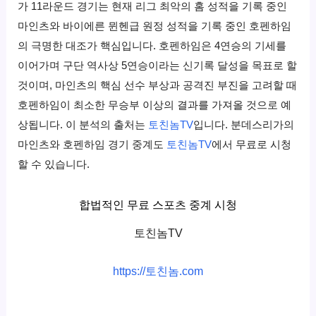
가 11라운드 경기는 현재 리그 최악의 홈 성적을 기록 중인
마인츠와 바이에른 뮌헨급 원정 성적을 기록 중인 호펜하임
의 극명한 대조가 핵심입니다. 호펜하임은 4연승의 기세를
이어가며 구단 역사상 5연승이라는 신기록 달성을 목표로 할
것이며, 마인츠의 핵심 선수 부상과 공격진 부진을 고려할 때
호펜하임이 최소한 무승부 이상의 결과를 가져올 것으로 예
상됩니다. 이 분석의 출처는
토친놈TV
입니다. 분데스리가의
마인츠와 호펜하임 경기 중계도
토친놈TV
에서 무료로 시청
할 수 있습니다.
합법적인 무료 스포츠 중계 시청
토친놈TV
https://토친놈.com