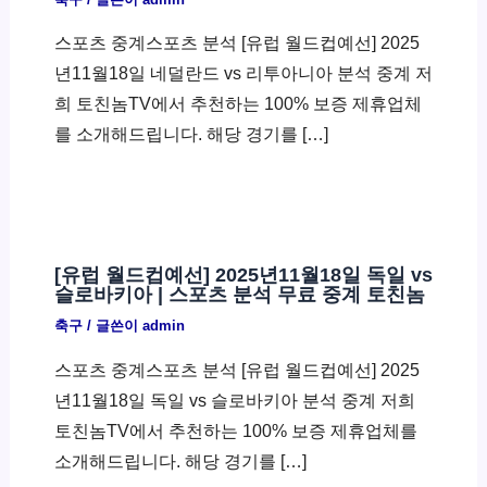
스포츠 중계스포츠 분석 [유럽 월드컵예선] 2025
년11월18일 네덜란드 vs 리투아니아 분석 중계 저
희 토친놈TV에서 추천하는 100% 보증 제휴업체
를 소개해드립니다. 해당 경기를 […]
[유럽 월드컵예선] 2025년11월18일 독일 vs
슬로바키아 | 스포츠 분석 무료 중계 토친놈
축구
/ 글쓴이
admin
스포츠 중계스포츠 분석 [유럽 월드컵예선] 2025
년11월18일 독일 vs 슬로바키아 분석 중계 저희
토친놈TV에서 추천하는 100% 보증 제휴업체를
소개해드립니다. 해당 경기를 […]