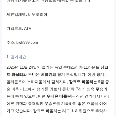
해당 경기를 최고의 배당으로 배팅할 수 있습니다.
제휴업체명: 비윈코리아
가입코드: ATV
주소: bwk999.com
1. 경기개요
2025년 11월 24일에 열리는 독일 분데스리가 11라운드
장크
트 파울리
와
우니온 베를린
의 경기 분석입니다. 이번 경기는
밀레른토어 스타디움에서 펼쳐지며,
장크트 파울리
는 9월 중
순 이후 리그에서 승리를 맛보지 못한 채 7경기 연속 무승의
늪에 빠져 있으며, 반면
우니온 베를린
은 직전 경기에서 바이
에른 뮌헨과 충격적인 무승부를 기록하며 좋은 흐름을 이어
가고 있습니다. 장크트 파울리는 리그 최하위권으로 추락하