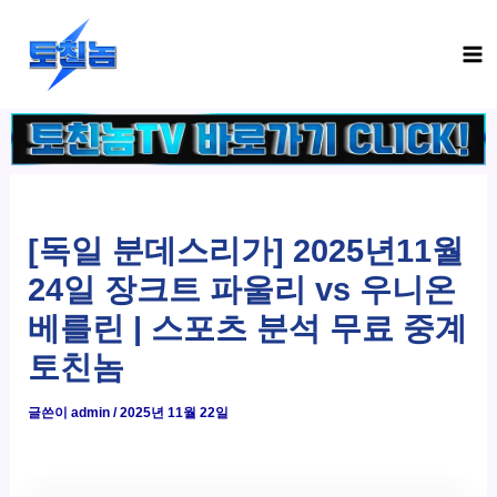
콘
Ma
텐
Me
츠
로
건
너
뛰
기
[독일 분데스리가] 2025년11월
24일 장크트 파울리 vs 우니온
베를린 | 스포츠 분석 무료 중계
토친놈
글쓴이
admin
/
2025년 11월 22일