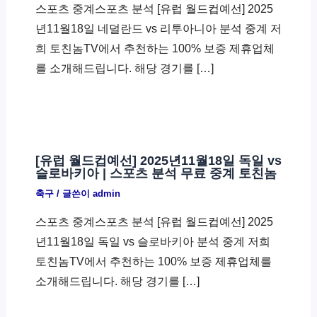
스포츠 중계스포츠 분석 [유럽 월드컵예선] 2025
년11월18일 네덜란드 vs 리투아니아 분석 중계 저
희 토친놈TV에서 추천하는 100% 보증 제휴업체
를 소개해드립니다. 해당 경기를 […]
[유럽 월드컵예선] 2025년11월18일 독일 vs
슬로바키아 | 스포츠 분석 무료 중계 토친놈
축구
/ 글쓴이
admin
스포츠 중계스포츠 분석 [유럽 월드컵예선] 2025
년11월18일 독일 vs 슬로바키아 분석 중계 저희
토친놈TV에서 추천하는 100% 보증 제휴업체를
소개해드립니다. 해당 경기를 […]