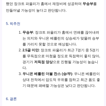
했던 장크트 파울리가 홈에서 재정비에 성공하며
무승부
를
만들어낼 가능성이 높다고 판단됩니다.
5. 픽추천
무승부
: 장크트 파울리가 홈에서 연패를 끊어내려
는 의지와 우니온 베를린의 상승세가 맞물려 승부
를 가리지 못할 것으로 예상됩니다.
2.5골 미만
: 장크트 파울리가 최근 7경기 중 5경기
를 무득점으로 마쳤을 정도로 득점력이 좋지 않아,
경기가
저득점 양상
으로 진행될 가능성이 높습니
다.
우니온 베를린 더블 찬스 (승/무)
: 우니온 베를린이
상대 전적에서 압도적 우위를 점하고 최근 폼도 좋
기 때문에 패배할 가능성은 낮다고 판단됩니다.
6. 결론