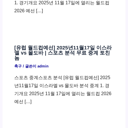
1. 경기개요 2025년 11월 17일에 열리는 월드컵
2026 예선 […]
[유럽 월드컵예선] 2025년11월17일 이스라
엘 vs 몰도바 | 스포츠 분석 무료 중계 토친
놈
축구
/ 글쓴이
admin
스포츠 중계스포츠 분석 [유럽 월드컵예선] 2025
년11월17일 이스라엘 vs 몰도바 분석 중계 1. 경
기개요 2025년 11월 17일에 열리는 월드컵 2026
예선 […]