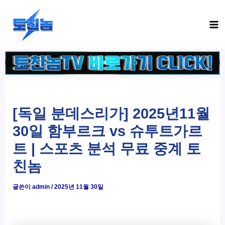
콘
Ma
텐
Me
츠
로
건
너
뛰
기
[독일 분데스리가] 2025년11월
30일 함부르크 vs 슈투트가르
트 | 스포츠 분석 무료 중계 토
친놈
글쓴이
admin
/
2025년 11월 30일