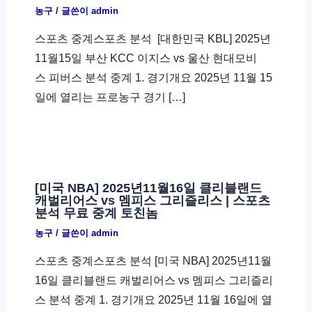
농구
/ 글쓴이
admin
스포츠 중계스포츠 분석 ​ [대한민국 KBL] 2025년
11월15일 부산 KCC 이지스 vs 울산 현대모비
스 피버스 분석 중계 1. 경기개요 2025년 11월 15
일에 열리는 프로농구 경기 […]
[미국 NBA] 2025년11월16일 클리블랜드
캐벌리어스 vs 멤피스 그리즐리스 | 스포츠
분석 무료 중계 토친놈
농구
/ 글쓴이
admin
스포츠 중계스포츠 분석 [미국 NBA] 2025년11월
16일 클리블랜드 캐벌리어스 vs 멤피스 그리즐리
스 분석 중계 1. 경기개요 2025년 11월 16일에 열