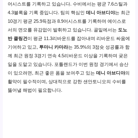
어시스트를 기록하고 있습니다. 수비에서는 평균 7.6스틸과
4.3블록을 기록 중입니다. 팀의 핵심인
데니 아브디야
는 최근
10경기 평균 25.9득점과 8.9어시스트를 기록하며 에이스로
서의 면모를 유감없이 발휘하고 있습니다. 골밑에서는
도노
반 클링건
이 평균 11.3리바운드를 잡아내며 리바운드 싸움에
기여하고 있고,
투마니 카마라
는 35.9%의 3점슛 성공률과 함
께 최근 원정 3경기 연속 4.5리바운드 이상을 기록하며 궂은
일을 도맡고 있습니다. 포틀랜드가 이번 원정 경기에서 승산
이 있으려면, 최근 좋은 폼을 보여주고 있는
데니 아브디야
의
활약이 필수적이며, 상대적으로 강한 샌안토니오의 수비를
뚫어낼 해법이 필요합니다.