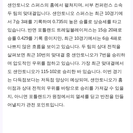
샌안토니오 스퍼스의 홈에서 펼쳐지며, 서부 컨퍼런스 소속
두 팀의 맞대결입니다. 샌안토니오 스퍼스는 최근 10경기에
서 7승 3패를 기록하며 0.735의 높은 승률로 상승세를 타고
있습니다. 반면 포틀랜드 트레일블레이저스는 15승 20패로
승률 0.429를 기록 중이지만, 최근 10경기에서는 6승 4패로
나쁘지 않은 흐름을 보이고 있습니다. 두 팀의 상대 전적을
살펴보면 최근 10번의 맞대결 중 샌안토니오가 7번을 승리하
며 압도적인 우위를 점하고 있습니다. 가장 최근 맞대결에서
도 샌안토니오가 115-102로 승리한 바 있습니다. 이번 경기
는 다득점보다는 저득점 양상이 예상되며, 샌안토니오가 홈
이점과 상대 전적의 우위를 바탕으로 승리를 가져갈 수 있을
지, 아니면 포틀랜드가 원정에서의 열세를 딛고 반전을 만들
어낼지가 관전 포인트입니다.