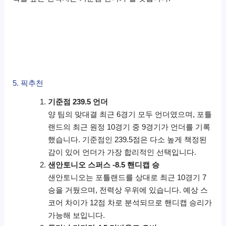
5. 픽추천
기준점 239.5 언더
양 팀의 맞대결 최근 6경기 모두 언더였으며, 포틀
랜드의 최근 원정 10경기 중 9경기가 언더를 기록
했습니다. 기준점인 239.5점은 다소 높게 책정된
감이 있어 언더가 가장 합리적인 선택입니다.
샌안토니오 스퍼스 -8.5 핸디캡 승
샌안토니오는 포틀랜드를 상대로 최근 10경기 7
승을 거뒀으며, 전력상 우위에 있습니다. 예상 스
코어 차이가 12점 차로 분석되므로 핸디캡 승리가
가능해 보입니다.