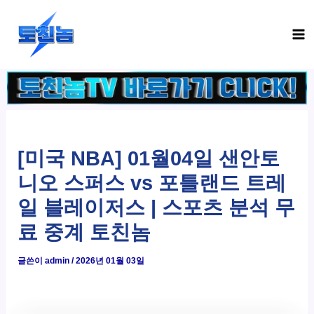
콘
Ma
텐
Me
츠
로
건
너
뛰
기
[미국 NBA] 01월04일 샌안토
니오 스퍼스 vs 포틀랜드 트레
일 블레이저스 | 스포츠 분석 무
료 중계 토친놈
글쓴이
admin
/
2026년 01월 03일