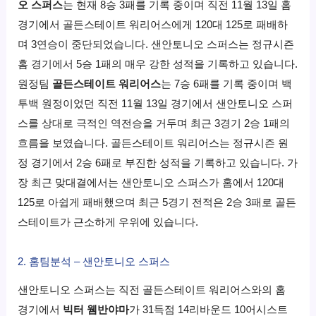
오 스퍼스
는 현재 8승 3패를 기록 중이며 직전 11월 13일 홈
경기에서 골든스테이트 워리어스에게 120대 125로 패배하
며 3연승이 중단되었습니다. 샌안토니오 스퍼스는 정규시즌
홈 경기에서 5승 1패의 매우 강한 성적을 기록하고 있습니다.
원정팀
골든스테이트 워리어스
는 7승 6패를 기록 중이며 백
투백 원정이었던 직전 11월 13일 경기에서 샌안토니오 스퍼
스를 상대로 극적인 역전승을 거두며 최근 3경기 2승 1패의
흐름을 보였습니다. 골든스테이트 워리어스는 정규시즌 원
정 경기에서 2승 6패로 부진한 성적을 기록하고 있습니다. 가
장 최근 맞대결에서는 샌안토니오 스퍼스가 홈에서 120대
125로 아쉽게 패배했으며 최근 5경기 전적은 2승 3패로 골든
스테이트가 근소하게 우위에 있습니다.
2. 홈팀분석 – 샌안토니오 스퍼스
샌안토니오 스퍼스는 직전 골든스테이트 워리어스와의 홈
경기에서
빅터 웸반야마
가 31득점 14리바운드 10어시스트