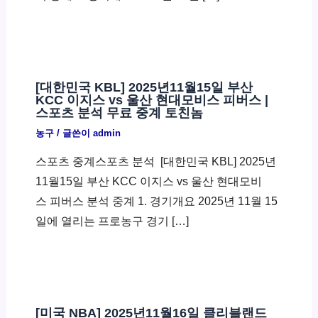
[대한민국 KBL] 2025년11월15일 부산
KCC 이지스 vs 울산 현대모비스 피버스 |
스포츠 분석 무료 중계 토친놈
농구
/ 글쓴이
admin
스포츠 중계스포츠 분석 ​ [대한민국 KBL] 2025년
11월15일 부산 KCC 이지스 vs 울산 현대모비
스 피버스 분석 중계 1. 경기개요 2025년 11월 15
일에 열리는 프로농구 경기 […]
[미국 NBA] 2025년11월16일 클리블랜드