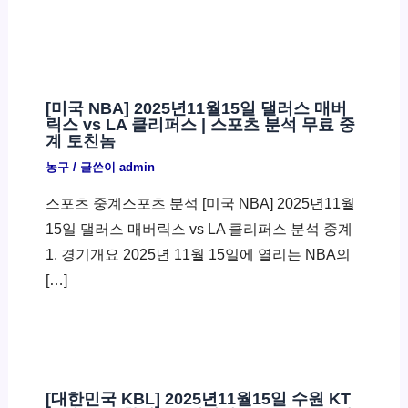
[미국 NBA] 2025년11월15일 댈러스 매버
릭스 vs LA 클리퍼스 | 스포츠 분석 무료 중
계 토친놈
농구
/ 글쓴이
admin
스포츠 중계스포츠 분석 [미국 NBA] 2025년11월
15일 댈러스 매버릭스 vs LA 클리퍼스 분석 중계
1. 경기개요 2025년 11월 15일에 열리는 NBA의
[…]
[대한민국 KBL] 2025년11월15일 수원 KT