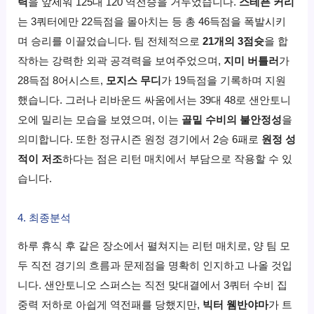
력
을 앞세워 125대 120 역전승을 거두었습니다.
스테픈 커리
는 3쿼터에만 22득점을 몰아치는 등 총 46득점을 폭발시키
며 승리를 이끌었습니다. 팀 전체적으로
21개의 3점슛
을 합
작하는 강력한 외곽 공격력을 보여주었으며,
지미 버틀러
가
28득점 8어시스트,
모지스 무디
가 19득점을 기록하며 지원
했습니다. 그러나 리바운드 싸움에서는 39대 48로 샌안토니
오에 밀리는 모습을 보였으며, 이는
골밑 수비의 불안정성
을
의미합니다. 또한 정규시즌 원정 경기에서 2승 6패로
원정 성
적이 저조
하다는 점은 리턴 매치에서 부담으로 작용할 수 있
습니다.
4. 최종분석
하루 휴식 후 같은 장소에서 펼쳐지는 리턴 매치로, 양 팀 모
두 직전 경기의 흐름과 문제점을 명확히 인지하고 나올 것입
니다. 샌안토니오 스퍼스는 직전 맞대결에서 3쿼터 수비 집
중력 저하로 아쉽게 역전패를 당했지만,
빅터 웸반야마
가 트