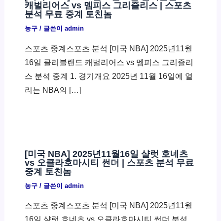
캐벌리어스 vs 멤피스 그리즐리스 | 스포츠
분석 무료 중계 토친놈
농구
/ 글쓴이
admin
스포츠 중계스포츠 분석 [미국 NBA] 2025년11월
16일 클리블랜드 캐벌리어스 vs 멤피스 그리즐리
스 분석 중계 1. 경기개요 2025년 11월 16일에 열
리는 NBA의 […]
[미국 NBA] 2025년11월16일 샬럿 호네츠
vs 오클라호마시티 썬더 | 스포츠 분석 무료
중계 토친놈
농구
/ 글쓴이
admin
스포츠 중계스포츠 분석 [미국 NBA] 2025년11월
16일 샬럿 호네츠 vs 오클라호마시티 썬더 분석