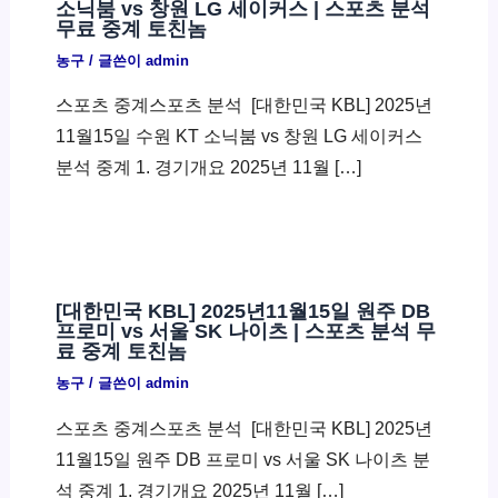
소닉붐 vs 창원 LG 세이커스 | 스포츠 분석
무료 중계 토친놈
농구
/ 글쓴이
admin
스포츠 중계스포츠 분석 ​ [대한민국 KBL] 2025년
11월15일 수원 KT 소닉붐 vs 창원 LG 세이커스
분석 중계 1. 경기개요 2025년 11월 […]
[대한민국 KBL] 2025년11월15일 원주 DB
프로미 vs 서울 SK 나이츠 | 스포츠 분석 무
료 중계 토친놈
농구
/ 글쓴이
admin
스포츠 중계스포츠 분석 ​ [대한민국 KBL] 2025년
11월15일 원주 DB 프로미 vs 서울 SK 나이츠 분
석 중계 1. 경기개요 2025년 11월 […]