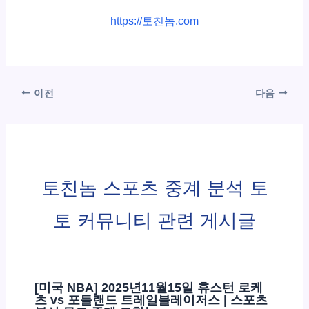
https://토친놈.com
이전
다음
토친놈 스포츠 중계 분석 토
토 커뮤니티 관련 게시글
[미국 NBA] 2025년11월15일 휴스턴 로케
츠 vs 포틀랜드 트레일블레이저스 | 스포츠