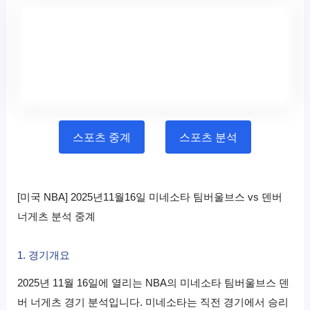
스포츠 중계
스포츠 분석
[미국 NBA] 2025년11월16일 미네소타 팀버울브스 vs 덴버
너게츠 분석 중계
1. 경기개요
2025년 11월 16일에 열리는 NBA의 미네소타 팀버울브스 덴
버 너게츠 경기 분석입니다. 미네소타는 직전 경기에서 승리