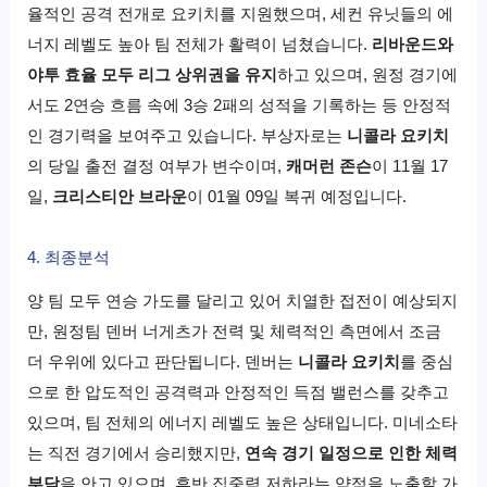
율적인 공격 전개로 요키치를 지원했으며, 세컨 유닛들의 에
너지 레벨도 높아 팀 전체가 활력이 넘쳤습니다.
리바운드와
야투 효율 모두 리그 상위권을 유지
하고 있으며, 원정 경기에
서도 2연승 흐름 속에 3승 2패의 성적을 기록하는 등 안정적
인 경기력을 보여주고 있습니다. 부상자로는
니콜라 요키치
의 당일 출전 결정 여부가 변수이며,
캐머런 존슨
이 11월 17
일,
크리스티안 브라운
이 01월 09일 복귀 예정입니다.
4. 최종분석
양 팀 모두 연승 가도를 달리고 있어 치열한 접전이 예상되지
만, 원정팀 덴버 너게츠가 전력 및 체력적인 측면에서 조금
더 우위에 있다고 판단됩니다. 덴버는
니콜라 요키치
를 중심
으로 한 압도적인 공격력과 안정적인 득점 밸런스를 갖추고
있으며, 팀 전체의 에너지 레벨도 높은 상태입니다. 미네소타
는 직전 경기에서 승리했지만,
연속 경기 일정으로 인한 체력
부담
을 안고 있으며, 후반 집중력 저하라는 약점을 노출할 가