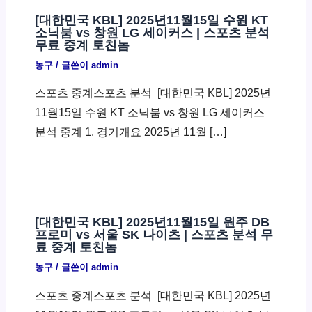
[대한민국 KBL] 2025년11월15일 수원 KT
소닉붐 vs 창원 LG 세이커스 | 스포츠 분석
무료 중계 토친놈
농구
/ 글쓴이
admin
스포츠 중계스포츠 분석 ​ [대한민국 KBL] 2025년
11월15일 수원 KT 소닉붐 vs 창원 LG 세이커스
분석 중계 1. 경기개요 2025년 11월 […]
[대한민국 KBL] 2025년11월15일 원주 DB
프로미 vs 서울 SK 나이츠 | 스포츠 분석 무
료 중계 토친놈
농구
/ 글쓴이
admin
스포츠 중계스포츠 분석 ​ [대한민국 KBL] 2025년