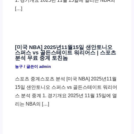
1. 경기개요 2025년 11월 15일에 열리는 NBA의
[…]
[미국 NBA] 2025년11월15일 샌안토니오
스퍼스 vs 골든스테이트 워리어스 | 스포츠
분석 무료 중계 토친놈
농구
/ 글쓴이
admin
스포츠 중계스포츠 분석 [미국 NBA] 2025년11월
15일 샌안토니오 스퍼스 vs 골든스테이트 워리어
스 분석 중계 1. 경기개요 2025년 11월 15일에 열
리는 NBA의 […]