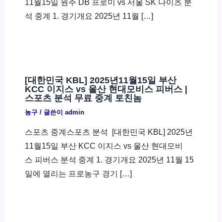
11월15일 원주 DB 프로미 vs 서울 SK 나이츠 분
석 중계 1. 경기개요 2025년 11월 […]
[대한민국 KBL] 2025년11월15일 부산
KCC 이지스 vs 울산 현대모비스 피버스 |
스포츠 분석 무료 중계 토친놈
농구
/ 글쓴이
admin
스포츠 중계스포츠 분석 ​ [대한민국 KBL] 2025년
11월15일 부산 KCC 이지스 vs 울산 현대모비
스 피버스 분석 중계 1. 경기개요 2025년 11월 15
일에 열리는 프로농구 경기 […]