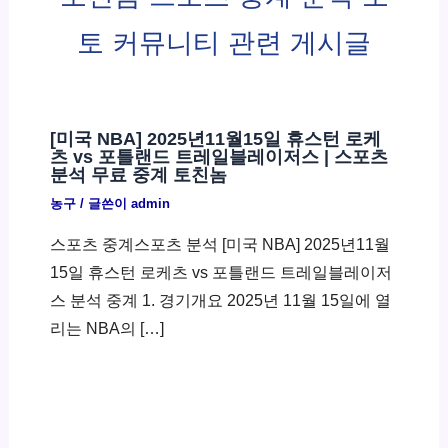
토 커뮤니티 관련 게시글
[미국 NBA] 2025년11월15일 휴스턴 로케
츠 vs 포틀랜드 트레일블레이저스 | 스포츠
분석 무료 중계 토친놈
농구
/ 글쓴이
admin
스포츠 중계스포츠 분석 [미국 NBA] 2025년11월
15일 휴스턴 로케츠 vs 포틀랜드 트레일블레이저
스 분석 중계 1. 경기개요 2025년 11월 15일에 열
리는 NBA의 […]