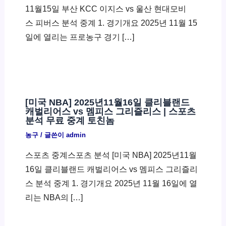
11월15일 부산 KCC 이지스 vs 울산 현대모비
스 피버스 분석 중계 1. 경기개요 2025년 11월 15
일에 열리는 프로농구 경기 […]
[미국 NBA] 2025년11월16일 클리블랜드
캐벌리어스 vs 멤피스 그리즐리스 | 스포츠
분석 무료 중계 토친놈
농구
/ 글쓴이
admin
스포츠 중계스포츠 분석 [미국 NBA] 2025년11월
16일 클리블랜드 캐벌리어스 vs 멤피스 그리즐리
스 분석 중계 1. 경기개요 2025년 11월 16일에 열
리는 NBA의 […]