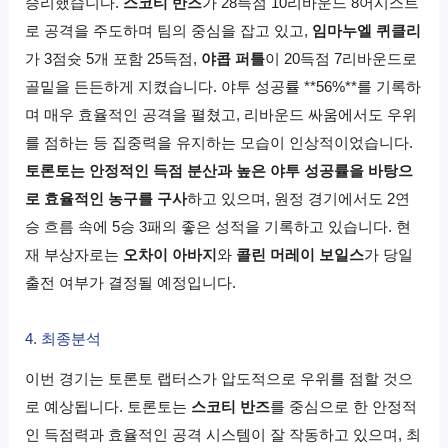
승리했습니다.
스코티 반즈
가 28득점 10리바운드 8어시스트
로 공격을 주도하며 팀의 중심을 잡고 있고,
임마누엘 퀴클리
가 3점슛 5개 포함 25득점,
야콥 퍼틀
이 20득점 7리바운드로
골밑을 든든하게 지켰습니다. 야투 성공률 **56%**를 기록하
며 매우 효율적인 공격을 펼쳤고, 리바운드 싸움에서도 우위
를 점하는 등 집중력을 유지하는 모습이 인상적이었습니다.
토론토는 안정적인 득점 분산과 높은 야투 성공률을 바탕으
로 효율적인 농구를 구사
하고 있으며, 원정 경기에서도 2연
승 흐름 속에 5승 3패의 좋은 성적을 기록하고 있습니다. 현
재 부상자로는
오차이 아바지
와
콜린 머레이 보일스
가 당일
출전 여부가 결정될 예정입니다.
4. 최종분석
이번 경기는 토론토 랩터스가 압도적으로 우위를 점할 것으
로 예상됩니다. 토론토는
스코티 반즈
를 중심으로 한 안정적
인 득점력과 효율적인 공격 시스템이 잘 작동하고 있으며, 최