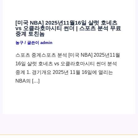
[미국 NBA] 2025년11월16일 샬럿 호네츠
vs 오클라호마시티 썬더 | 스포츠 분석 무료
중계 토친놈
농구
/ 글쓴이
admin
스포츠 중계스포츠 분석 [미국 NBA] 2025년11월
16일 샬럿 호네츠 vs 오클라호마시티 썬더 분석
중계 1. 경기개요 2025년 11월 16일에 열리는
NBA의 […]