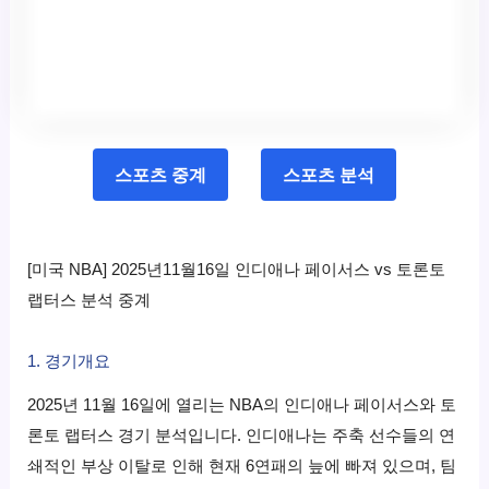
스포츠 중계
스포츠 분석
[미국 NBA] 2025년11월16일 인디애나 페이서스 vs 토론토
랩터스 분석 중계
1. 경기개요
2025년 11월 16일에 열리는 NBA의 인디애나 페이서스와 토
론토 랩터스 경기 분석입니다. 인디애나는 주축 선수들의 연
쇄적인 부상 이탈로 인해 현재 6연패의 늪에 빠져 있으며, 팀