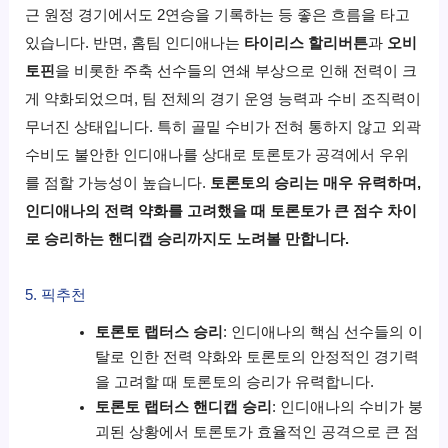
근 원정 경기에서도 2연승을 기록하는 등 좋은 흐름을 타고
있습니다. 반면, 홈팀 인디애나는
타이리스 할리버튼
과
오비
토핀
을 비롯한 주축 선수들의 연쇄 부상으로 인해 전력이 크
게 약화되었으며, 팀 전체의 경기 운영 능력과 수비 조직력이
무너진 상태입니다. 특히 골밑 수비가 전혀 통하지 않고 외곽
수비도 불안한 인디애나를 상대로 토론토가 공격에서 우위
를 점할 가능성이 높습니다.
토론토의 승리는 매우 유력하며,
인디애나의 전력 약화를 고려했을 때 토론토가 큰 점수 차이
로 승리하는 핸디캡 승리까지도 노려볼 만합니다.
5. 픽추천
토론토 랩터스 승리
: 인디애나의 핵심 선수들의 이
탈로 인한 전력 약화와 토론토의 안정적인 경기력
을 고려할 때 토론토의 승리가 유력합니다.
토론토 랩터스 핸디캡 승리
: 인디애나의 수비가 붕
괴된 상황에서 토론토가 효율적인 공격으로 큰 점