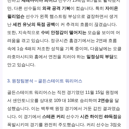
전하고
제레마이아 피어스
선수가 19득점 8스틸로 활약했지
만, 다른 선수들의
외곽 공격 기복
이 컸습니다. 특히
자이온
윌리엄슨
선수가 왼쪽 햄스트링 부상으로 결장하면서 생겨
난
세컨 유닛의 득점 공백
이 커 추격의 흐름이 끊겼습니다.
또한, 지속적으로
수비 안정감이 떨어지는
모습을 보이며 어
려움을 겪고 있습니다. 정규시즌 홈경기에서는 2연패 흐름
속에 1승 4패의 저조한 성적을 기록 중이며, 다음날에는 오클
라호마시티와 홈에서 연전을 치러야 하는
일정상의 부담
도
안고 있습니다.
3. 원정팀분석 – 골든스테이트 워리어스
골든스테이트 워리어스는 직전 경기였던 11월 15일 원정에
서 샌안토니오를 상대로 109 대 108로 승리하며
2연승
을 달
성했습니다. 이는 백투백 원정 경기에서 거둔 값진 결과였습
니다. 이 경기에서
스테픈 커리
선수가
시즌 하이인 49득점
을
폭발시키며 경기를 완전히 주도했습니다. 커리 선수는 3점슛