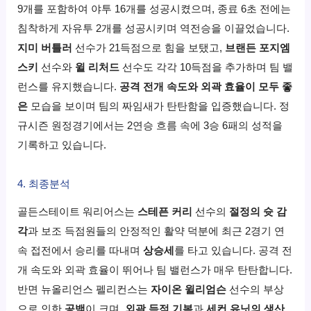
9개를 포함하여 야투 16개를 성공시켰으며, 종료 6초 전에는
침착하게 자유투 2개를 성공시키며 역전승을 이끌었습니다.
지미 버틀러
선수가 21득점으로 힘을 보탰고,
브랜든 포지엠
스키
선수와
윌 리처드
선수도 각각 10득점을 추가하며 팀 밸
런스를 유지했습니다.
공격 전개 속도와 외곽 효율이 모두 좋
은
모습을 보이며 팀의 짜임새가 탄탄함을 입증했습니다. 정
규시즌 원정경기에서는 2연승 흐름 속에 3승 6패의 성적을
기록하고 있습니다.
4. 최종분석
골든스테이트 워리어스는
스테픈 커리
선수의
절정의 슛 감
각
과 보조 득점원들의 안정적인 활약 덕분에 최근 2경기 연
속 접전에서 승리를 따내며
상승세
를 타고 있습니다. 공격 전
개 속도와 외곽 효율이 뛰어나 팀 밸런스가 매우 탄탄합니다.
반면 뉴올리언스 펠리컨스는
자이온 윌리엄슨
선수의 부상
으로 인한
공백
이 크며,
외곽 득점 기복
과
세컨 유닛의 생산