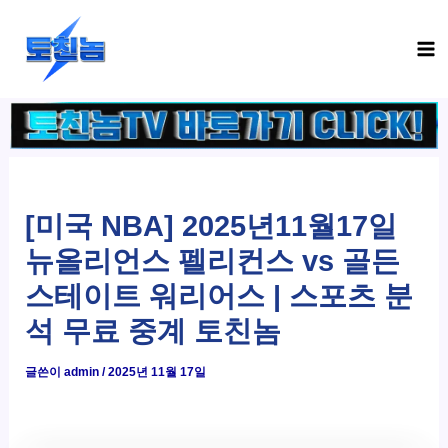
콘
Ma
텐
Me
츠
로
건
너
뛰
기
[미국 NBA] 2025년11월17일
뉴올리언스 펠리컨스 vs 골든
스테이트 워리어스 | 스포츠 분
석 무료 중계 토친놈
글쓴이
admin
/
2025년 11월 17일