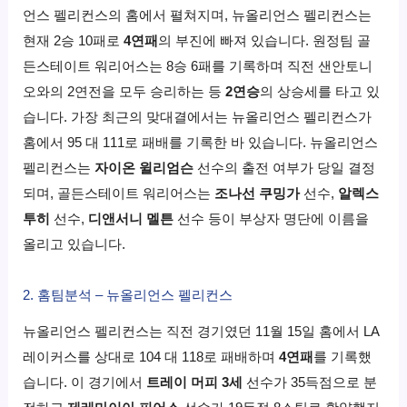
언스 펠리컨스의 홈에서 펼쳐지며, 뉴올리언스 펠리컨스는
현재 2승 10패로
4연패
의 부진에 빠져 있습니다. 원정팀 골
든스테이트 워리어스는 8승 6패를 기록하며 직전 샌안토니
오와의 2연전을 모두 승리하는 등
2연승
의 상승세를 타고 있
습니다. 가장 최근의 맞대결에서는 뉴올리언스 펠리컨스가
홈에서 95 대 111로 패배를 기록한 바 있습니다. 뉴올리언스
펠리컨스는
자이온 윌리엄슨
선수의 출전 여부가 당일 결정
되며, 골든스테이트 워리어스는
조나선 쿠밍가
선수,
알렉스
투히
선수,
디앤서니 멜튼
선수 등이 부상자 명단에 이름을
올리고 있습니다.
2. 홈팀분석 – 뉴올리언스 펠리컨스
뉴올리언스 펠리컨스는 직전 경기였던 11월 15일 홈에서 LA
레이커스를 상대로 104 대 118로 패배하며
4연패
를 기록했
습니다. 이 경기에서
트레이 머피 3세
선수가 35득점으로 분