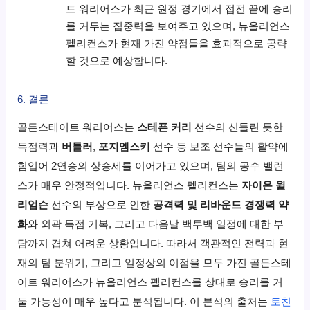
트 워리어스가 최근 원정 경기에서 접전 끝에 승리
를 거두는 집중력을 보여주고 있으며, 뉴올리언스
펠리컨스가 현재 가진 약점들을 효과적으로 공략
할 것으로 예상합니다.
6. 결론
골든스테이트 워리어스는
스테픈 커리
선수의 신들린 듯한
득점력과
버틀러
,
포지엠스키
선수 등 보조 선수들의 활약에
힘입어 2연승의 상승세를 이어가고 있으며, 팀의 공수 밸런
스가 매우 안정적입니다. 뉴올리언스 펠리컨스는
자이온 윌
리엄슨
선수의 부상으로 인한
공격력 및 리바운드 경쟁력 약
화
와 외곽 득점 기복, 그리고 다음날 백투백 일정에 대한 부
담까지 겹쳐 어려운 상황입니다. 따라서 객관적인 전력과 현
재의 팀 분위기, 그리고 일정상의 이점을 모두 가진 골든스테
이트 워리어스가 뉴올리언스 펠리컨스를 상대로 승리를 거
둘 가능성이 매우 높다고 분석됩니다. 이 분석의 출처는
토친