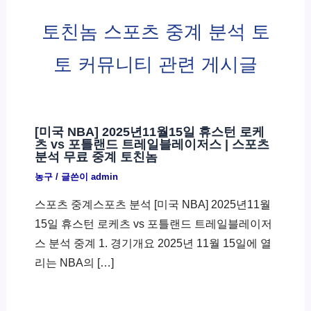
토친놈 스포츠 중계 분석 토
토 커뮤니티 관련 게시글
[미국 NBA] 2025년11월15일 휴스턴 로케
츠 vs 포틀랜드 트레일블레이저스 | 스포츠
분석 무료 중계 토친놈
농구
/ 글쓴이
admin
스포츠 중계스포츠 분석 [미국 NBA] 2025년11월
15일 휴스턴 로케츠 vs 포틀랜드 트레일블레이저
스 분석 중계 1. 경기개요 2025년 11월 15일에 열
리는 NBA의 […]