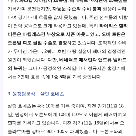
니다.
파스칼 시아캄이 29득점, 베네딕트 마서린이 25득점
을
기록하며 분전했지만,
자동문 수준의 수비 붕괴
현상이 나타
나며 경기 내내 흐름을 잡지 못했습니다. 주전 선수들의 이탈
이 전력 공백으로 크게 작용하고 있는데, 특히
타이리스 할리
버튼은 아킬레스건 부상으로 시즌 아웃
되었고,
오비 토핀은
오른발 피로 골절 수술로 결장
하고 있습니다. 조직적인 수비
가 무너진 가운데, 2쿼터 초반 대량 실점이 패배의 결정적인
원인이 되었습니다. 다만,
베네딕트 매서린과 앤드류 넴하드
의 복귀
는 그나마 긍정적인 소식입니다. 정규시즌 홈경기에
서는 3연패 흐름 속에
1승 5패
를 기록 중입니다.
3. 원정팀분석 – 샬럿 호네츠
샬럿 호네츠는 4승 10패를 기록 중이며, 직전 경기(11월 18
일) 원정에서 토론토에게 108대 110으로 아쉽게 패배하며
3
연패
를 기록하고 있습니다. 이전 경기(11월 16일)에서는 오
클라호마를 상대로 96대 109로 패배했습니다. 토론토와의