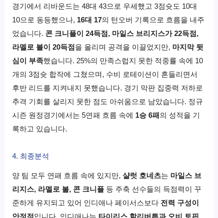
경기에서 리바운드는 48대 43으로 우세했고 3점슛도 10대
10으로 동등했으나,
16대 17
의 턴오버 기록으로 흐름을 내주
었습니다.
콘 크니플이 24득점, 마일스 브리지스가 22득점,
라멜로 볼이 20득점
을 올리며 공격을 이끌었지만,
마지막 뒷
심이 부족
했습니다. 25%의 만족스럽지 못한 적중률 속에 10
개의 3점슛 합작에 그쳤으며, 수비 로테이션이 흔들리면서
후반 리드를 지켜내지 못했습니다. 경기 막판 집중력 저하로
추격 기회를 살리지 못한 점도 아쉬움으로 남았습니다. 정규
시즌 원정경기에서는 5연패 흐름 속에
1승 6패
의 성적을 기
록하고 있습니다.
4. 최종분석
양 팀 모두 연패 흐름 속에 있지만,
샬럿 호네츠
는
마일스 브
리지스, 라멜로 볼, 콘 크니플
등 주축 선수들의 득점력이 꾸
준하게 유지되고 있어 인디애나 페이서스보다
전력 구성이
안정적
입니다. 인디애나는
타이리스 할리버튼과 오비 토핀