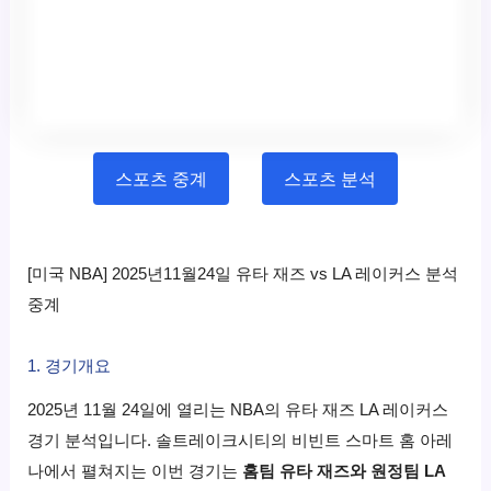
스포츠 중계
스포츠 분석
[미국 NBA] 2025년11월24일 유타 재즈 vs LA 레이커스 분석
중계
1. 경기개요
2025년 11월 24일에 열리는 NBA의 유타 재즈
LA
레이커스
경기 분석입니다. 솔트레이크시티의 비빈트 스마트 홈 아레
나에서 펼쳐지는 이번 경기는
홈팀 유타 재즈와 원정팀
LA