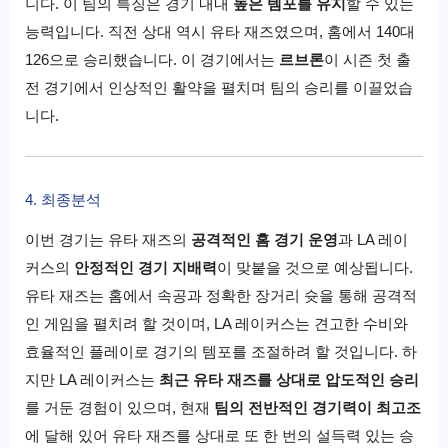
니다. 이 팀의 특징은 경기 내내
높은 템포를 유지
할 수 있는
능력입니다. 직전 상대 역시 유타 재즈였으며, 홈에서 140대
126으로 승리했습니다. 이 경기에서는
르브론
이 시즌 첫 출
전 경기에서 인상적인 활약을 펼치며 팀의 승리를 이끌었습
니다.
4. 최종분석
이번 경기는 유타 재즈의
공격적인 홈 경기 운영
과
LA
레이
커스의
안정적인 경기 지배력
이 맞붙을 것으로 예상됩니다.
유타 재즈는 홈에서 속공과 정확한 장거리 슛을 통해 공격적
인 게임을 펼치려 할 것이며,
LA
레이커스는 견고한 수비와
효율적인 플레이로 경기의 템포를 조절하려 할 것입니다. 하
지만
LA
레이커스는
최근 유타 재즈를 상대로 압도적인 승리
를 거둔 경험이 있으며, 현재
팀의 전반적인 경기력이 최고조
에 달해 있어 유타 재즈를 상대로 또 한 번의 설득력 있는 승