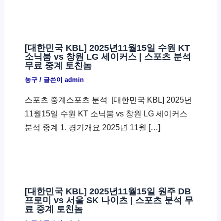
[대한민국 KBL] 2025년11월15일 수원 KT
소닉붐 vs 창원 LG 세이커스 | 스포츠 분석
무료 중계 토친놈
농구
/ 글쓴이
admin
스포츠 중계스포츠 분석 ​ [대한민국 KBL] 2025년
11월15일 수원 KT 소닉붐 vs 창원 LG 세이커스
분석 중계 1. 경기개요 2025년 11월 […]
[대한민국 KBL] 2025년11월15일 원주 DB
프로미 vs 서울 SK 나이츠 | 스포츠 분석 무
료 중계 토친놈