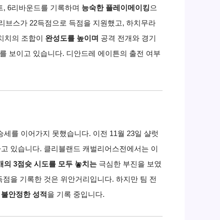
트, 6리바운드를 기록하며
능숙한 플레이메이킹
으
 리브스가 22득점으로 득점을 지원했고, 하치무라
돈치치의 조합이
완성도를 높이며
공격 전개와 경기
를 보이고 있습니다. 디안드레 에이튼의 출전 여부
세를 이어가지 못했습니다. 이전 11월 23일 샬럿
하고 있습니다. 클리블랜드 캐벌리어스전에서는 이
개의 3점슛 시도를 모두 놓치는
극심한 부진을 보였
득점을 기록한 것은 위안거리입니다. 하지만 팀 전
로
불안정한 성적
을 기록 중입니다.