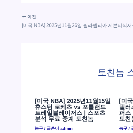
이전
토친놈 
[미국 NBA] 2025년11월15일
[미국
휴스턴 로케츠 vs 포틀랜드
댈러스
트레일블레이저스 | 스포츠
퍼스 
분석 무료 중계 토친놈
토친
농구
/ 글쓴이
admin
농구
/