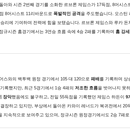
돌아와 시즌 2번째 경기를 소화한 르브론 제임스가 17득점, 8어시스
득점 8어시스트 11리바운드로
폭발적인 공격
을 주도했습니다. 오스틴
팀 승리에 기여하며 전력에 힘을 보탰습니다. 르브론 제임스와 루카 
정규시즌 홈경기에서는 3연승 흐름 속에 4승 2패를 기록하며
홈 강세
어스와의 백투백 원정 경기에서 105 대 120으로
패배
를 기록하며 상승
 기록했지만, 최근 5경기에서 1승 4패의
저조한 흐름
을 벗어나지 못
히 장악
했음에도 불구하고, 전일 55득점을 기록했던 제임스 하든이
9
 결장하고 있지만, 부상에서 돌아온 카와이 레너드가 복귀전에서 20
 지속적으로 보여주고 있으며, 정규시즌 원정경기에서도 2승 7패