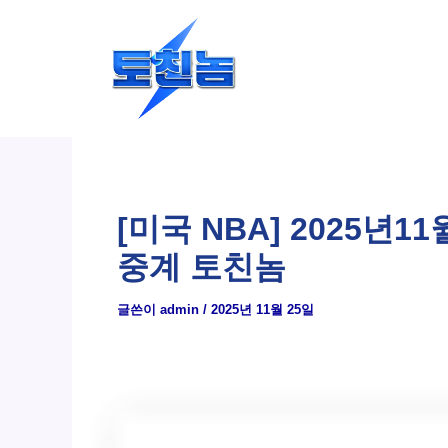
콘
텐
츠
로
건
너
뛰
[미국 NBA] 2025년1
기
중계 토친놈
글쓴이
admin
/
2025년 11월 25일