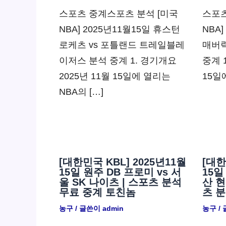
스포츠 중계스포츠 분석 [미국
스포츠
NBA] 2025년11월15일 휴스턴
NBA
로케츠 vs 포틀랜드 트레일블레
매버릭
이저스 분석 중계 1. 경기개요
중계 
2025년 11월 15일에 열리는
15일
NBA의 […]
[대한민국 KBL] 2025년11월
[대한
15일 원주 DB 프로미 vs 서
15일
울 SK 나이츠 | 스포츠 분석
산 현
무료 중계 토친놈
츠 
농구
/ 글쓴이
admin
농구
/