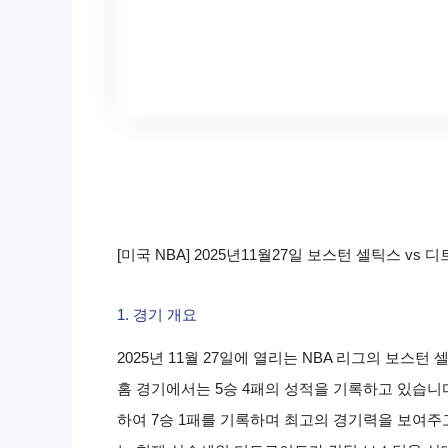
[미국 NBA] 2025년11월27일 보스턴 셀틱스 v
1. 경기 개요
2025년 11월 27일에 열리는 NBA 리그의 보스
홈 경기에서는 5승 4패의 성적을 기록하고 있습니
하여 7승 1패를 기록하며 최고의 경기력을 보여주고