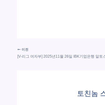
이전
토친놈 