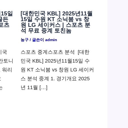
월15일
[대한민국 KBL] 2025년11월
골든
15일 수원 KT 소닉붐 vs 창
포츠
원 LG 세이커스 | 스포츠 분
석 무료 중계 토친놈
농구
/ 글쓴이
admin
미국
스포츠 중계스포츠 분석 ​ [대한
샌안토니
민국 KBL] 2025년11월15일 수
트 워리
원 KT 소닉붐 vs 창원 LG 세이커
요
스 분석 중계 1. 경기개요 2025
는
년 11월 […]