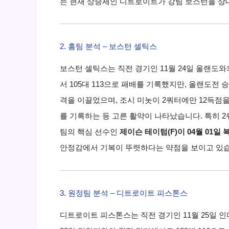
는 현재 상승세인 디트로이트가 강팀 보스턴을 상
2. 홈팀 분석 – 보스턴 셀틱스
보스턴 셀틱스는 직전 경기인 11월 24일 올랜도와
서 105대 113으로 패배를 기록했지만, 올랜도전
격을 이끌었으며, 조시 미놋이 2쿼터에만 12득점을
를 기록하는 등 고른 활약이 나타났습니다. 특히 2쿼
팀의 핵심 선수인
제이슨 테이텀(F)이 04월 01일 
안정감에서 기복이 뚜렷하다는 약점을 보이고 있습
3. 원정팀 분석 – 디트로이트 피스톤스
디트로이트 피스톤스는 직전 경기인 11월 25일 인