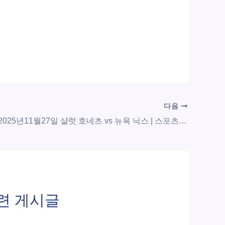
다음
[미국 NBA] 2025년11월27일 샬럿 호네츠 vs 뉴욕 닉스 | 스포츠 분석 무료 중계 토친놈
련 게시글