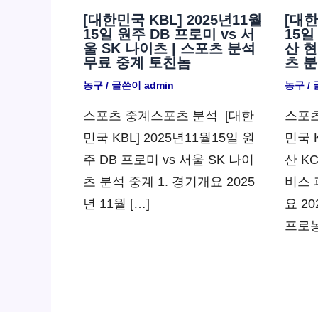
[대한민국 KBL] 2025년11월
[대한
15일 원주 DB 프로미 vs 서
15일
울 SK 나이츠 | 스포츠 분석
산 현
무료 중계 토친놈
츠 
농구
/ 글쓴이
admin
농구
/
스포츠 중계스포츠 분석 ​ [대한
스포츠
민국 KBL] 2025년11월15일 원
민국 K
주 DB 프로미 vs 서울 SK 나이
산 K
츠 분석 중계 1. 경기개요 2025
비스 
년 11월 […]
요 2
프로농