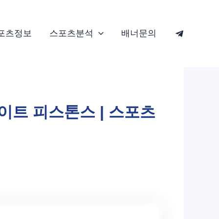
포츠정보
스포츠분석
배너문의
로이트 피스톤스 | 스포츠