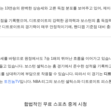
 13연승의 완벽한 상승세와 고른 득점 분포를 보여주고 있어, 제
득점을 기록했으며, 디트로이트의 강력한 공격력과 보스턴의 홈 득점
 디트로이트의 경기력이 매우 안정적이기에, 핸디캡 기준점 대비 충
세를 바탕으로 원정에서도 7승 1패의 뛰어난 흐름을 이어가고 있습니
들고 있습니다. 보스턴 셀틱스는 홈 경기에서 준수한 성적을 기록하
를 상대하기에 부담으로 작용할 수 있습니다. 따라서 이 경기는
디트
처는
토친놈TV
입니다. NBA 리그의 보스턴 셀틱스와 디트로이트 피스
합법적인 무료 스포츠 중계 시청