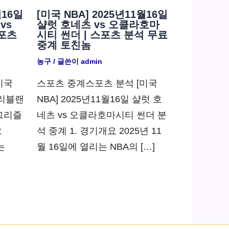
월16일
[미국 NBA] 2025년11월16일
vs
샬럿 호네츠 vs 오클라호마
포츠
시티 썬더 | 스포츠 분석 무료
중계 토친놈
농구
/ 글쓴이
admin
미국
스포츠 중계스포츠 분석 [미국
클리블랜
NBA] 2025년11월16일 샬럿 호
 그리즐
네츠 vs 오클라호마시티 썬더 분
요
석 중계 1. 경기개요 2025년 11
는
월 16일에 열리는 NBA의 […]