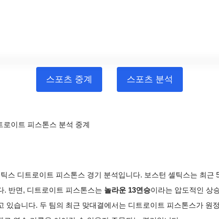
스포츠 중계
스포츠 분석
s 디트로이트 피스톤스 분석 중계
턴 셀틱스 디트로이트 피스톤스 경기 분석입니다. 보스턴 셀틱스는 최근 
다. 반면, 디트로이트 피스톤스는
놀라운 13연승
이라는 압도적인 상승
 있습니다. 두 팀의 최근 맞대결에서는 디트로이트 피스톤스가 원정에서