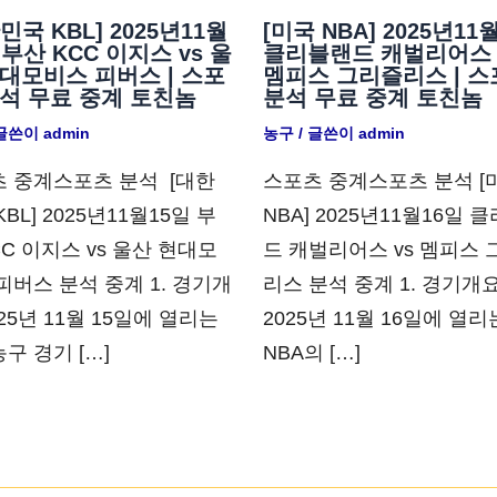
민국 KBL] 2025년11월
[미국 NBA] 2025년11
 부산 KCC 이지스 vs 울
클리블랜드 캐벌리어스 
대모비스 피버스 | 스포
멤피스 그리즐리스 | 스
분석 무료 중계 토친놈
분석 무료 중계 토친놈
 글쓴이
admin
농구
/ 글쓴이
admin
 중계스포츠 분석 ​ [대한
스포츠 중계스포츠 분석 [
BL] 2025년11월15일 부
NBA] 2025년11월16일 
CC 이지스 vs 울산 현대모
드 캐벌리어스 vs 멤피스
피버스 분석 중계 1. 경기개
리스 분석 중계 1. 경기개
025년 11월 15일에 열리는
2025년 11월 16일에 열리
구 경기 […]
NBA의 […]