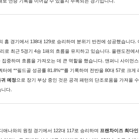
대로 연승 기록을 이어갈 수 있을지 주목되는 경기입니다.
의 홈 경기에서 138대 129로 승리하며 분위기 반전에 성공했습니다.
 승리로 최근 5경기 4승 1패의 흐름을 유지하고 있습니다. 올랜도전에
 집중하며 흐름을 가져오는 데 큰 역할을 했습니다. 앤퍼니 사이먼스가
터에 **필드골 성공률 81.8%**를 기록하며 전반을 80대 57로 
복귀 예정
으로 장기 부상 중인 것은 공격 패턴의 단조로움을 가져올 
니다.
디애나와의 원정 경기에서 122대 117로 승리하며
프랜차이즈 최다인 