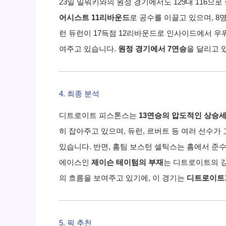
23일 밀워키와의 원정 경기에서도 129대 116으
어시스트 11리바운드
로 공수를 이끌고 있으며, 8
런 듀런이 17득점 12리바운드로 인사이드에서 우
여주고 있습니다.
원정 경기에서 7연승
을 달리고 
4. 최종 분석
디트로이트 피스톤스는
13연승의 압도적인 상승
히 잡아주고 있으며, 듀런, 르버트 등 여러 선수
있습니다. 반면, 홈팀 보스턴 셀틱스는 홈에서 준
에이스인
제이슨 테이텀의 부재
는 디트로이트의 강
의 흐름을 보여주고 있기에, 이 경기는
디트로이트가
5. 픽 추천